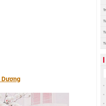
T
T
T
T
h Dương