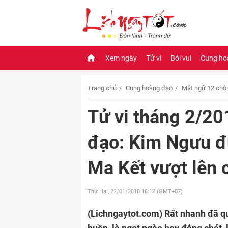
Xem ngày
Tử vi
Bói vui
Cung ho
Trang chủ
Cung hoàng đạo
Mật ngữ 12 chò
Tử vi tháng 2/2
đạo: Kim Ngưu đ
Ma Kết vượt lên 
Thứ Hai, 22/01/2018
18:12 (GMT+07)
(Lichngaytot.com)
Rất nhanh đã qu