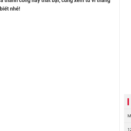
là thành công hay thất bại, cùng xem tử vi tháng
biết nhé!
M
1