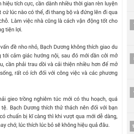
n hiệu tích cực, cần dành nhiều thời gian rèn luyện
 cứ lúc nào có thể, đi thang bộ và đứng lên đi qua
t chỗ. Làm việc nhà cũng là cách vận động tốt cho
 tiện lợi.
 vấn đề nho nhỏ, Bạch Dương không thích giao du
 tới cảm giác hướng nội, sau đó mới dần cởi mở
âu, cần phải trau dồi và cải thiện nhiều hơn để mở
ống, rất có ích đối với công việc và các phương
hải gieo trồng nghiêm túc mới có thu hoạch, quá
 tệ. Bạch Dương thích thử thách nên đối với bạn
 có chuẩn bị kĩ càng thì khi vượt qua mới dễ dàng,
hay chớ, lúc thích lúc bỏ sẽ không hiệu quả đâu.