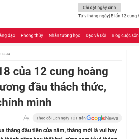
Cài đặt ngày sinh
Tử vi hàng ngày
|
Bí ẩn 12 cung
àng đạo
Phong thủy
Nhân tướng học
Đạo và Đời
Blog cuộc số
m sao
018 của 12 cung hoàng
ương đầu thách thức,
chính mình
Theo dõi Lịch ngày TỐT trên
a tháng đầu tiên của năm, tháng mới là vui hay