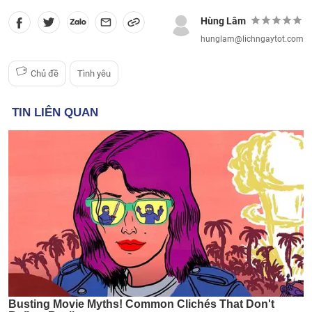
Hùng Lâm
hunglam@lichngaytot.com
Chủ đề
Tình yêu