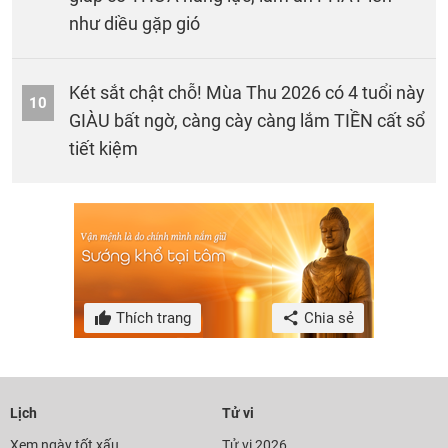
như diều gặp gió
Két sắt chật chỗ! Mùa Thu 2026 có 4 tuổi này
10
GIÀU bất ngờ, càng cày càng lắm TIỀN cất sổ
tiết kiệm
Thích trang
Chia sẻ
Lịch
Tử vi
Xem ngày tốt xấu
Tử vi 2026