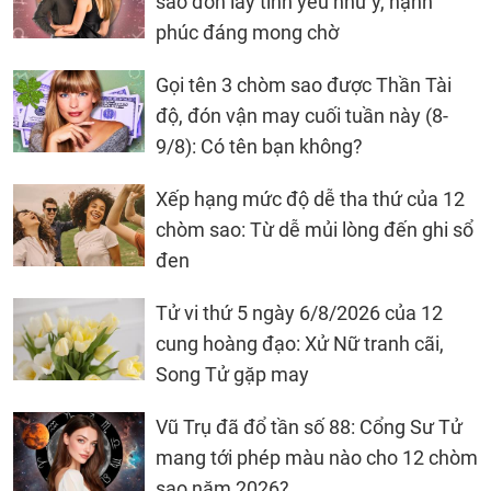
sao đón lấy tình yêu như ý, hạnh
phúc đáng mong chờ
Gọi tên 3 chòm sao được Thần Tài
độ, đón vận may cuối tuần này (8-
9/8): Có tên bạn không?
Xếp hạng mức độ dễ tha thứ của 12
chòm sao: Từ dễ mủi lòng đến ghi sổ
đen
Tử vi thứ 5 ngày 6/8/2026 của 12
cung hoàng đạo: Xử Nữ tranh cãi,
Song Tử gặp may
Vũ Trụ đã đổ tần số 88: Cổng Sư Tử
mang tới phép màu nào cho 12 chòm
sao năm 2026?