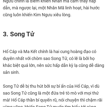
Ngưu chính là điểm khiến Nhân mã cảm thấy hấp
dẫn, mà ngược lại, một Nhân Mã linh hoạt, hài hước
cũng luôn khiến Kim Ngưu xiêu lòng.
3. Song Tử
Hổ Cáp và Ma Kết chính là hai cung hoàng đạo có
duyên nhất với chòm sao Song Tử, có lẽ là bởi họ
khác biệt quá lớn, nên sức hấp dẫn kỳ lạ cũng dễ dàng
sản sinh.
Song Tử dễ bị thu hút bởi sự bí ẩn của Hổ Cáp, vì dù
sao Song Tử cũng là một đứa trẻ tò mò với mọi thứ
mà! Hổ Cáp thần bí quyến rũ, nói chuyện thì chậm rãi
vừng vãng, khiến Song Tử muốn tìm hiểu tới cùng.