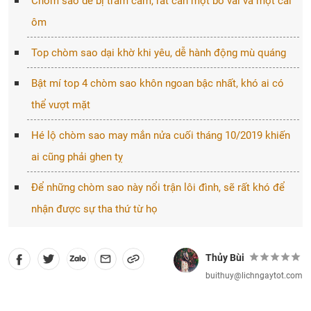
Chòm sao dễ bị trầm cảm, rất cần một bờ vai và một cái
ôm
Top chòm sao dại khờ khi yêu, dễ hành động mù quáng
Bật mí top 4 chòm sao khôn ngoan bậc nhất, khó ai có
thể vượt mặt
Hé lộ chòm sao may mắn nửa cuối tháng 10/2019 khiến
ai cũng phải ghen tỵ
Để những chòm sao này nổi trận lôi đình, sẽ rất khó để
nhận được sự tha thứ từ họ
Thủy Bùi
buithuy@lichngaytot.com