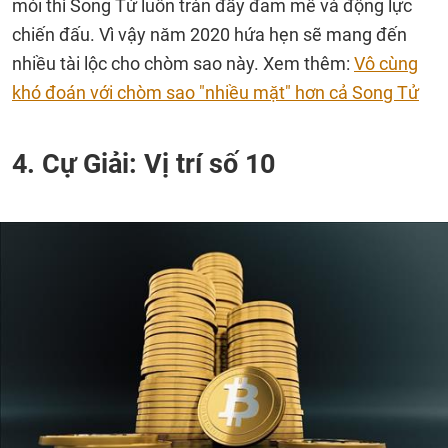
mỏi thì Song Tử luôn tràn đầy đam mê và động lực
chiến đấu. Vì vậy năm 2020 hứa hẹn sẽ mang đến
nhiều tài lộc cho chòm sao này. Xem thêm:
Vô cùng
khó đoán với chòm sao "nhiều mặt" hơn cả Song Tử
4. Cự Giải: Vị trí số 10