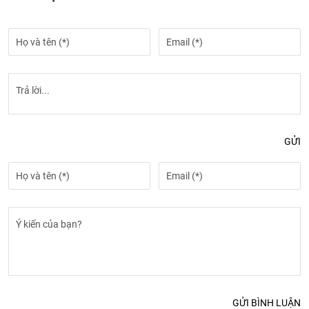
GỬI
GỬI BÌNH LUẬN