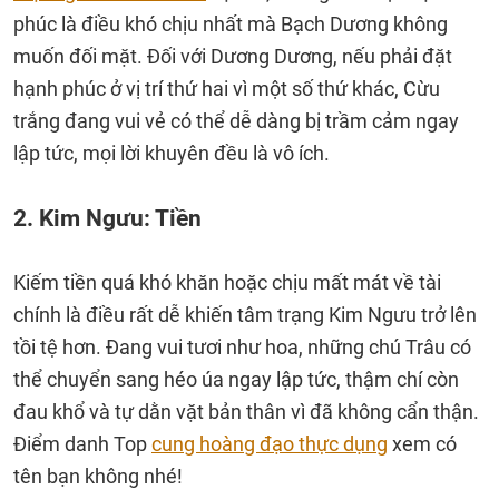
phúc là điều khó chịu nhất mà Bạch Dương không
muốn đối mặt. Đối với Dương Dương, nếu phải đặt
hạnh phúc ở vị trí thứ hai vì một số thứ khác, Cừu
trắng đang vui vẻ có thể dễ dàng bị trầm cảm ngay
lập tức, mọi lời khuyên đều là vô ích.
2. Kim Ngưu: Tiền
Kiếm tiền quá khó khăn hoặc chịu mất mát về tài
chính là điều rất dễ khiến tâm trạng Kim Ngưu trở lên
tồi tệ hơn. Đang vui tươi như hoa, những chú Trâu có
thể chuyển sang héo úa ngay lập tức, thậm chí còn
đau khổ và tự dằn vặt bản thân vì đã không cẩn thận.
Điểm danh Top
cung hoàng đạo thực dụng
xem có
tên bạn không nhé!