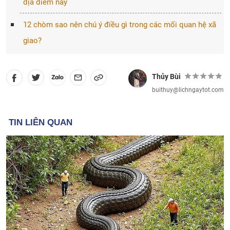
địa điểm này
12 chòm sao nên chú ý điều gì trong các mối quan hệ xã
giao?
Thủy Bùi
buithuy@lichngaytot.com