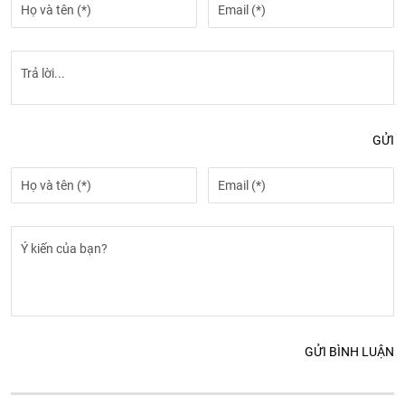
GỬI
GỬI BÌNH LUẬN