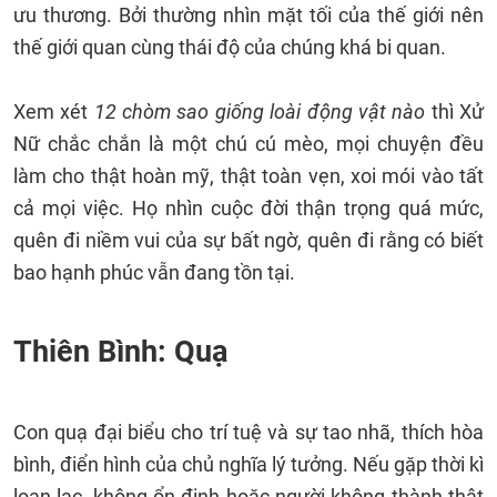
ưu thương. Bởi thường nhìn mặt tối của thế giới nên
thế giới quan cùng thái độ của chúng khá bi quan.
Xem xét
12 chòm sao giống loài động vật nào
thì Xử
Nữ chắc chắn là một chú cú mèo, mọi chuyện đều
làm cho thật hoàn mỹ, thật toàn vẹn, xoi mói vào tất
cả mọi việc. Họ nhìn cuộc đời thận trọng quá mức,
quên đi niềm vui của sự bất ngờ, quên đi rằng có biết
bao hạnh phúc vẫn đang tồn tại.
Thiên Bình: Quạ
Con quạ đại biểu cho trí tuệ và sự tao nhã, thích hòa
bình, điển hình của chủ nghĩa lý tưởng. Nếu gặp thời kì
loạn lạc, không ổn định hoặc người không thành thật