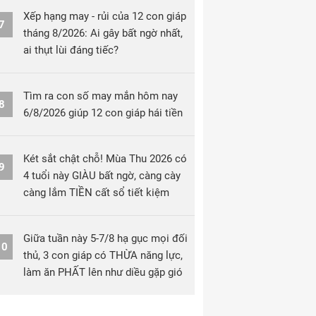
Xếp hạng may - rủi của 12 con giáp
7
tháng 8/2026: Ai gây bất ngờ nhất,
ai thụt lùi đáng tiếc?
Tìm ra con số may mắn hôm nay
8
6/8/2026 giúp 12 con giáp hái tiền
Két sắt chật chỗ! Mùa Thu 2026 có
9
4 tuổi này GIÀU bất ngờ, càng cày
càng lắm TIỀN cất sổ tiết kiệm
Giữa tuần này 5-7/8 hạ gục mọi đối
10
thủ, 3 con giáp có THỪA năng lực,
làm ăn PHẤT lên như diều gặp gió