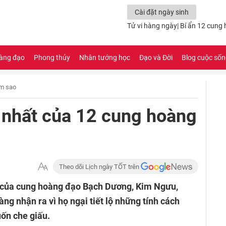
Cài đặt ngày sinh
Tử vi hàng ngày
|
Bí ẩn 12 cung
àng đạo
Phong thủy
Nhân tướng học
Đạo và Đời
Blog cuộc số
m sao
ớn nhất của 12 cung hoàng
Theo dõi Lịch ngày TỐT trên
t của cung hoàng đạo Bạch Dương, Kim Ngưu,
àng nhận ra vì họ ngại tiết lộ những tính cách
ốn che giấu.