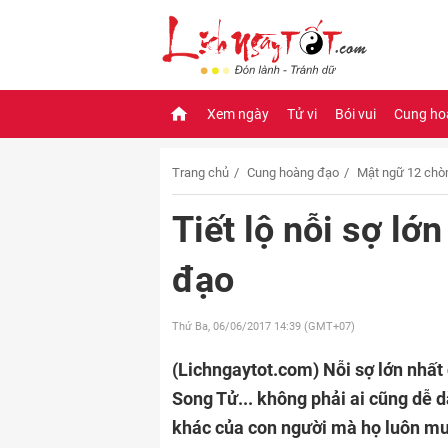
Xem ngày
Tử vi
Bói vui
Cung ho
Trang chủ
Cung hoàng đạo
Mật ngữ 12 chò
Tiết lộ nỗi sợ l
đạo
Thứ Ba, 06/06/2017
14:39 (GMT+07)
(Lichngaytot.com)
Nỗi sợ lớn nhấ
Song Tử... không phải ai cũng dễ d
khác của con người mà họ luôn mu