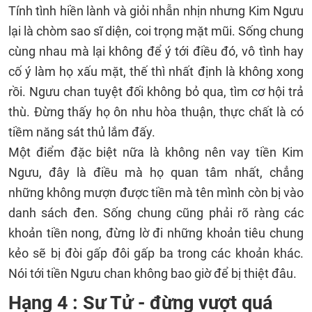
Tính tình hiền lành và giỏi nhẫn nhịn nhưng Kim Ngưu
lại là chòm sao sĩ diện, coi trọng mặt mũi. Sống chung
cùng nhau mà lại không để ý tới điều đó, vô tình hay
cố ý làm họ xấu mặt, thế thì nhất định là không xong
rồi. Ngưu chan tuyệt đối không bỏ qua, tìm cơ hội trả
thù. Đừng thấy họ ôn nhu hòa thuận, thực chất là có
tiềm năng sát thủ lắm đấy.
Một điểm đặc biệt nữa là không nên vay tiền Kim
Ngưu, đây là điều mà họ quan tâm nhất, chẳng
những không mượn được tiền mà tên mình còn bị vào
danh sách đen. Sống chung cũng phải rõ ràng các
khoản tiền nong, đừng lờ đi những khoản tiêu chung
kẻo sẽ bị đòi gấp đôi gấp ba trong các khoản khác.
Nói tới tiền Ngưu chan không bao giờ để bị thiệt đâu.
Hạng 4 : Sư Tử - đừng vượt quá