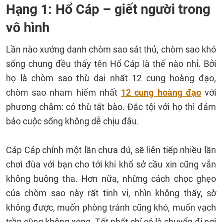
Hạng 1: Hổ Cáp – giết người trong
vô hình
Lần nào xướng danh chòm sao sát thủ, chòm sao khó
sống chung đều thấy tên Hổ Cáp là thế nào nhỉ. Bởi
họ là chòm sao thù dai nhất 12 cung hoàng đạo,
chòm sao nham hiểm nhất
12 cung hoàng đạo
với
phương châm: có thù tất bào. Đắc tội với họ thì đảm
bảo cuộc sống không dễ chịu đâu.
Cáp Cáp chỉnh một lần chưa đủ, sẽ liên tiếp nhiều lần
chơi đùa với bạn cho tới khi khổ sở cầu xin cũng vẫn
không buông tha. Hơn nữa, những cách chọc ghẹo
của chòm sao này rất tinh vi, nhìn không thấy, sờ
không được, muốn phòng tránh cũng khó, muốn vạch
trần cũng không xong. Tốt nhất chỉ có là chuyển đi nơi