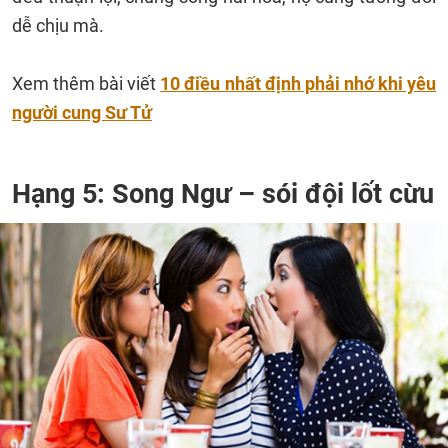
dễ chịu mà.
Xem thêm bài viết
10 điều nhất định phải nhớ khi yêu
người cung Sư Tử
Hạng 5: Song Ngư – sói đội lốt cừu