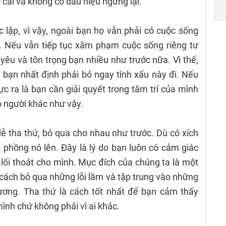
c cãi vã không có dấu hiệu ngừng lại.
c lập, vì vậy, ngoài bạn họ vẫn phải có cuộc sống
. Nếu vẫn tiếp tục xâm phạm cuộc sống riêng tư
yêu và tôn trọng bạn nhiều như trước nữa. Vì thế,
bạn nhất định phải bỏ ngay tính xấu này đi. Nếu
c ra là bạn cần giải quyết trong tâm trí của mình
o người khác như vậy.
 tha thứ, bỏ qua cho nhau như trước. Dù có xích
 phồng nó lên. Đây là lý do bạn luôn có cảm giác
lối thoát cho mình. Mục đích của chúng ta là một
t cách bỏ qua những lỗi lầm và tập trung vào những
hương. Tha thứ là cách tốt nhất để bạn cảm thấy
mình chứ không phải vì ai khác.