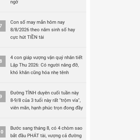
ngờ
Con số may mắn hôm nay
7
8/8/2026 theo năm sinh số hay
cực hút TIỀN tài
4 con giáp vượng vận quý nhân tiết
8
Lập Thu 2026: Có người nâng đỡ,
khó khăn cũng hóa nhẹ tênh
Đường TÌNH duyên cuối tuần này
9
8-9/8 của 3 tuổi này rất ''trộm vía'',
viên mãn, hạnh phúc trọn đong đầy
Bước sang tháng 8, có 4 chòm sao
10
bắt đầu PHÁT tài, vượng cả đường