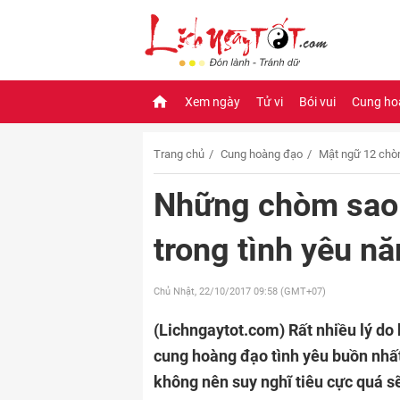
Xem ngày
Tử vi
Bói vui
Cung ho
Trang chủ
Cung hoàng đạo
Mật ngữ 12 chò
Những chòm sao 
trong tình yêu n
Chủ Nhật, 22/10/2017
09:58 (GMT+07)
(Lichngaytot.com)
Rất nhiều lý d
cung hoàng đạo tình yêu buồn nhất 
không nên suy nghĩ tiêu cực quá sẽ