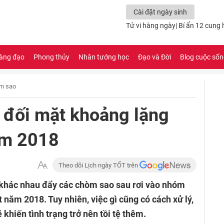
Cài đặt ngày sinh
Tử vi hàng ngày
|
Bí ẩn 12 cung
àng đạo
Phong thủy
Nhân tướng học
Đạo và Đời
Blog cuộc số
m sao
đối mặt khoảng lặng
ăm 2018
Theo dõi Lịch ngày TỐT trên
o khác nhau đẩy các chòm sao sau rơi vào nhóm
năm 2018. Tuy nhiên, việc gì cũng có cách xử lý,
 khiến tình trạng trở nên tồi tệ thêm.