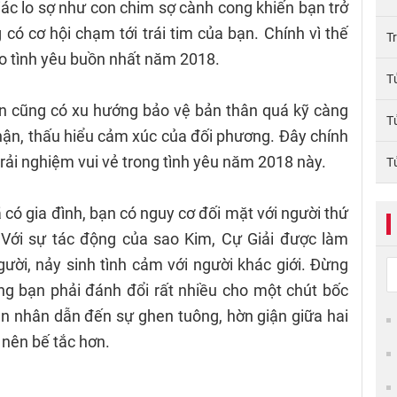
ác lo sợ như con chim sợ cành cong khiến bạn trở
 có cơ hội chạm tới trái tim của bạn. Chính vì thế
T
 tình yêu buồn nhất năm 2018.
T
n cũng có xu hướng bảo vệ bản thân quá kỹ càng
T
ận, thấu hiểu cảm xúc của đối phương. Đây chính
rải nghiệm vui vẻ trong tình yêu năm 2018 này.
T
 có gia đình, bạn có nguy cơ đối mặt với người thứ
 Với sự tác động của sao Kim, Cự Giải được làm
người, nảy sinh tình cảm với người khác giới. Đừng
g bạn phải đánh đổi rất nhiều cho một chút bốc
n nhân dẫn đến sự ghen tuông, hờn giận giữa hai
ở nên bế tắc hơn.