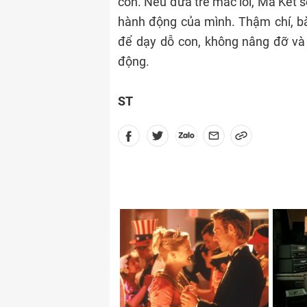
con. Nếu đứa trẻ mắc lỗi, Ma Kết s
hành động của mình. Thậm chí, b
để dạy dỗ con, không nâng đỡ và 
động.
ST