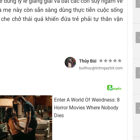
ẽ dùng lý lẽ giảng giải và bắt các con suy ngẫm về
à mẹ này còn sẵn sàng dùng thực tiễn cuộc sống
che chở thái quá khiến đứa trẻ phải tự thân vận
Thủy Bùi
buithuy@lichngaytot.com