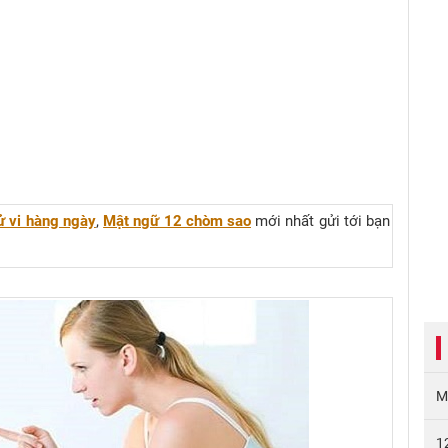
ử vi hàng ngày
,
Mật ngữ 12 chòm sao
mới nhất gửi tới bạn
M
1