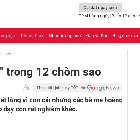
Cài đặt ngày sinh
Tử vi hàng ngày
|
Bí ẩn 12 cung
àng đạo
Phong thủy
Nhân tướng học
Đạo và Đời
Blog cuộc số
m sao
" trong 12 chòm sao
Theo dõi Lịch ngày TỐT trên
ết lòng vì con cái nhưng các bà mẹ hoàng
 dạy con rất nghiêm khắc.