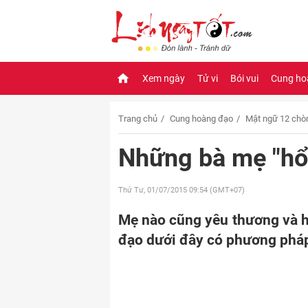
Xem ngày
Tử vi
Bói vui
Cung ho
Trang chủ
Cung hoàng đạo
Mật ngữ 12 chò
Những bà mẹ "hổ
Thứ Tư, 01/07/2015
09:54 (GMT+07)
Mẹ nào cũng yêu thương và h
đạo dưới đây có phương pháp