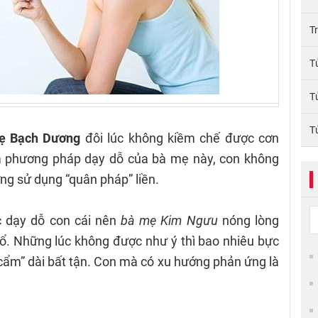
T
T
T
T
ẹ Bạch Dương
đôi lúc không kiềm chế được cơn
 là phương pháp dạy dỗ của bà mẹ này, con không
ng sử dụng “quân pháp” liền.
c dạy dỗ con cái nên
bà mẹ Kim Ngưu
nóng lòng
ổ. Những lúc không được như ý thì bao nhiêu bực
 cẩm” dài bất tận. Con mà có xu hướng phản ứng là