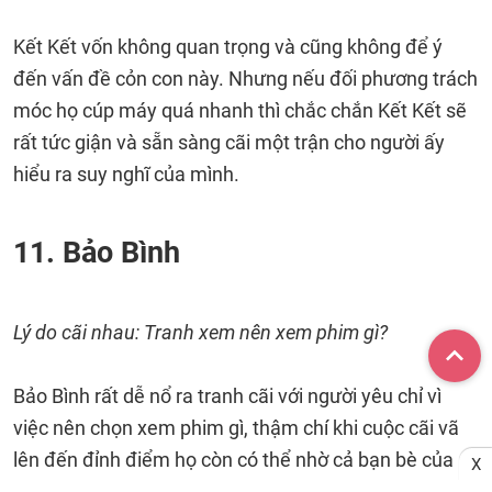
Kết Kết vốn không quan trọng và cũng không để ý
đến vấn đề cỏn con này. Nhưng nếu đối phương trách
móc họ cúp máy quá nhanh thì chắc chắn Kết Kết sẽ
rất tức giận và sẵn sàng cãi một trận cho người ấy
hiểu ra suy nghĩ của mình.
11. Bảo Bình
Lý do cãi nhau: Tranh xem nên xem phim gì?
Bảo Bình rất dễ nổ ra tranh cãi với người yêu chỉ vì
việc nên chọn xem phim gì, thậm chí khi cuộc cãi vã
lên đến đỉnh điểm họ còn có thể nhờ cả bạn bè của
X
mình vào phân xử. Cứ thế, vốn từ một vấn đề hết sức