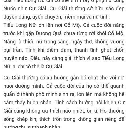
của Tiểu Long Nữ chỉ có thể tìm thấy ở phụ nữ cung
Nước như Cự Giải. Cự Giải thường sở hữu sắc đẹp
duyên dáng, uyển chuyển, mềm mại và nữ tính.
Tiểu Long Nữ lớn lên nơi Cổ Mộ. Cả cuộc đời nàng
trước khi gặp Dương Quá chưa từng rời khỏi Cổ Mộ.
Nàng là thiếu nữ trong sáng, ngây thơ, không vương
bụi trần. Tính khí điềm đạm, thanh tĩnh ghét chốn
huyên náo. Điều này càng giải thích vì sao Tiểu Long
Nữ lại chỉ có thể là Cự Giải.
Cự Giải thường có xu hướng gắn bó chặt chẽ với nơi
nuôi dưỡng mình. Cả cuộc đời của họ có thể quanh
quẩn ở thành phố mình sinh ra, lớn lên mà không hề
cảm thấy buồn chán. Tính cách hướng nội khiến Cự
Giải cũng không ưa thích náo nhiệt, ồn ã. Họ thường
sống khép kín, thích trốn trong không gian riêng để
hưởng thụ sự thanh nhàn.