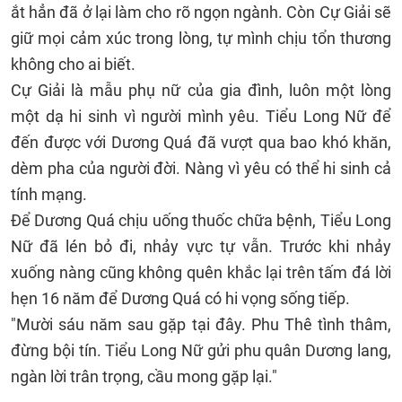
ắt hẳn đã ở lại làm cho rõ ngọn ngành. Còn Cự Giải sẽ
giữ mọi cảm xúc trong lòng, tự mình chịu tổn thương
không cho ai biết.
Cự Giải là mẫu phụ nữ của gia đình, luôn một lòng
một dạ hi sinh vì người mình yêu. Tiểu Long Nữ để
đến được với Dương Quá đã vượt qua bao khó khăn,
dèm pha của người đời. Nàng vì yêu có thể hi sinh cả
tính mạng.
Để Dương Quá chịu uống thuốc chữa bệnh, Tiểu Long
Nữ đã lén bỏ đi, nhảy vực tự vẫn. Trước khi nhảy
xuống nàng cũng không quên khắc lại trên tấm đá lời
hẹn 16 năm để Dương Quá có hi vọng sống tiếp.
"Mười sáu năm sau gặp tại đây. Phu Thê tình thâm,
đừng bội tín. Tiểu Long Nữ gửi phu quân Dương lang,
ngàn lời trân trọng, cầu mong gặp lại."