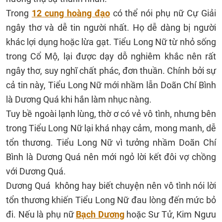
Trong
12 cung hoàng đạo
có thể nói phụ nữ Cự Giải
ngây thơ và dễ tin người nhất. Họ dễ dàng bị người
khác lợi dụng hoặc lừa gạt. Tiểu Long Nữ từ nhỏ sống
trong Cổ Mộ, lại được dạy dỗ nghiêm khắc nên rất
ngây thơ, suy nghĩ chất phác, đơn thuần. Chính bởi sự
cả tin này, Tiểu Long Nữ mới nhầm lẫn Doãn Chí Bình
là Dương Quá khi hắn làm nhục nàng.
Tuy bề ngoài lạnh lùng, thờ ơ có vẻ vô tình, nhưng bên
trong Tiểu Long Nữ lại khá nhạy cảm, mong manh, dễ
tổn thương. Tiểu Long Nữ vì tưởng nhầm Doãn Chí
Bình là Dương Quá nên mới ngỏ lời kết đôi vợ chồng
với Dương Quá.
Dương Quá không hay biết chuyện nên vô tình nói lời
tổn thương khiến Tiểu Long Nữ đau lòng đến mức bỏ
đi. Nếu là phụ nữ
Bạch Dương
hoặc Sư Tử, Kim Ngưu