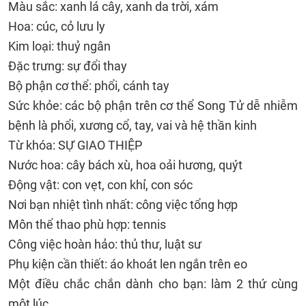
Màu sắc: xanh lá cây, xanh da trời, xám
Hoa: cúc, cỏ lưu ly
Kim loại: thuỷ ngân
Đặc trưng: sự đổi thay
Bộ phận cơ thể: phổi, cánh tay
Sức khỏe: các bộ phận trên cơ thể Song Tử dễ nhiễm
bệnh là phổi, xương cổ, tay, vai và hệ thần kinh
Từ khóa: SỰ GIAO THIỆP
Nước hoa: cây bách xù, hoa oải hương, quýt
Động vật: con vẹt, con khỉ, con sóc
Nơi bạn nhiệt tình nhất: công việc tổng hợp
Môn thể thao phù hợp: tennis
Công việc hoàn hảo: thủ thư, luật sư
Phụ kiện cần thiết: áo khoát len ngắn trên eo
Một điều chắc chắn dành cho bạn: làm 2 thứ cùng
một lúc