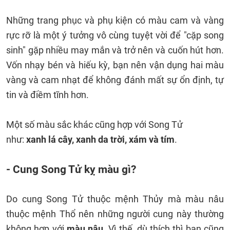
Những trang phục và phụ kiện có màu cam và vàng
rực rỡ là một ý tưởng vô cùng tuyệt vời để "cặp song
sinh" gặp nhiều may mắn và trở nên và cuốn hút hơn.
Vốn nhạy bén và hiếu kỳ, bạn nên vận dụng hai màu
vàng và cam nhạt để không đánh mất sự ổn định, tự
tin và điềm tĩnh hơn.
Một số màu sắc khác cũng hợp với Song Tử
như:
xanh lá cây, xanh da trời, xám
và tím
.
- Cung Song Tử kỵ màu gì?
Do cung Song Tử thuộc mệnh Thủy mà màu nâu
thuộc mệnh Thổ nên những người cung này thường
không hợp với
màu nâu
. Vì thế, dù thích thì bạn cũng