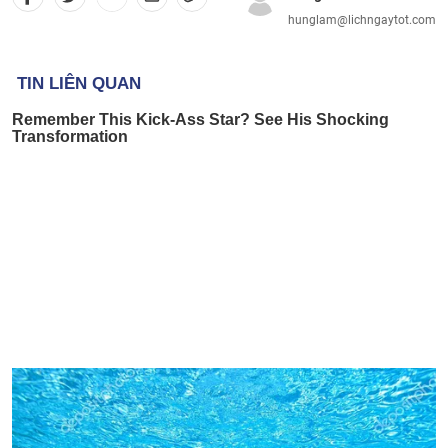
hunglam@lichngaytot.com