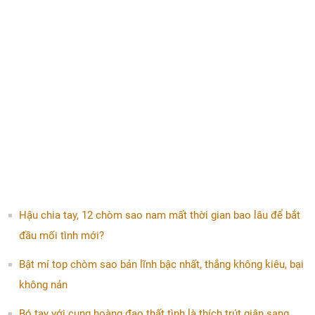
Hậu chia tay, 12 chòm sao nam mất thời gian bao lâu để bắt
đầu mối tình mới?
Bật mí top chòm sao bản lĩnh bậc nhất, thắng không kiêu, bại
không nản
Bó tay với cung hoàng đạo thất tình là thích trút giận sang