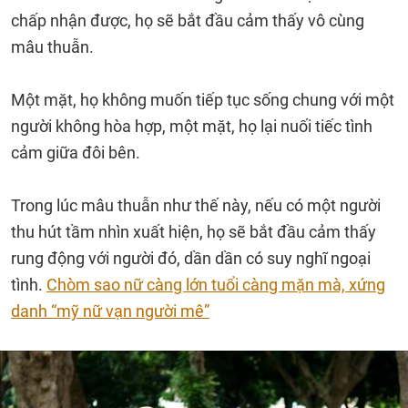
chấp nhận được, họ sẽ bắt đầu cảm thấy vô cùng
mâu thuẫn.
Một mặt, họ không muốn tiếp tục sống chung với một
người không hòa hợp, một mặt, họ lại nuối tiếc tình
cảm giữa đôi bên.
Trong lúc mâu thuẫn như thế này, nếu có một người
thu hút tầm nhìn xuất hiện, họ sẽ bắt đầu cảm thấy
rung động với người đó, dần dần có suy nghĩ ngoại
tình.
Chòm sao nữ càng lớn tuổi càng mặn mà, xứng
danh “mỹ nữ vạn người mê”