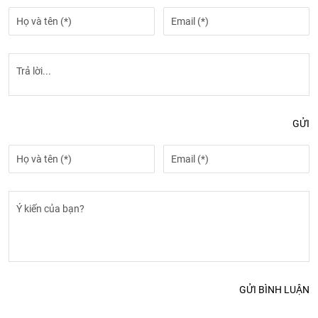
GỬI
GỬI BÌNH LUẬN