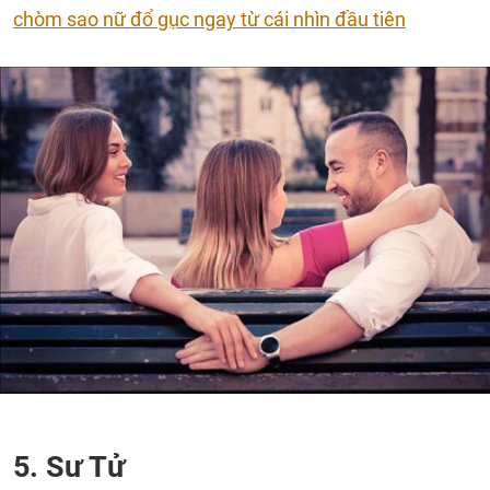
chòm sao nữ đổ gục ngay từ cái nhìn đầu tiên
5. Sư Tử