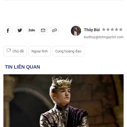
Thủy Bùi
buithuy@lichngaytot.com
Chủ đề
Ngoại tình
Cung hoàng đạo