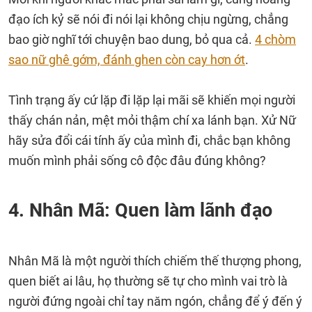
đạo ích kỷ sẽ nói đi nói lại không chịu ngừng, chẳng
bao giờ nghĩ tới chuyện bao dung, bỏ qua cả.
4 chòm
sao nữ ghê gớm, đánh ghen còn cay hơn ớt
.
Tình trạng ấy cứ lặp đi lặp lại mãi sẽ khiến mọi người
thấy chán nản, mệt mỏi thậm chí xa lánh bạn. Xử Nữ
hãy sửa đổi cái tính ấy của mình đi, chắc bạn không
muốn mình phải sống cô độc đâu đúng không?
4. Nhân Mã: Quen làm lãnh đạo
Nhân Mã là một người thích chiếm thế thượng phong,
quen biết ai lâu, họ thường sẽ tự cho mình vai trò là
người đứng ngoài chỉ tay năm ngón, chẳng để ý đến ý