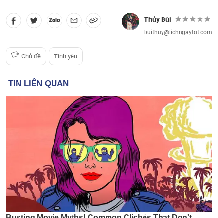
Thủy Bùi
buithuy@lichngaytot.com
Chủ đề
Tình yêu