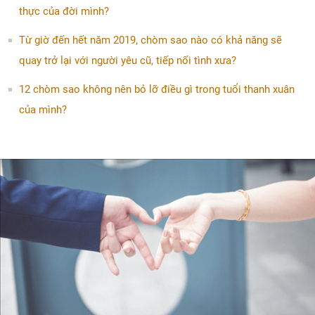
thực của đời mình?
Từ giờ đến hết năm 2019, chòm sao nào có khả năng sẽ
quay trở lại với người yêu cũ, tiếp nối tình xưa?
12 chòm sao không nên bỏ lỡ điều gì trong tuổi thanh xuân
của mình?