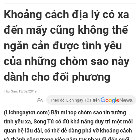
Khoảng cách địa lý có xa
đến mấy cũng không thể
ngăn cản được tình yêu
của những chòm sao này
dành cho đối phương
Thứ Sáu, 13/09/2019
Theo dõi Lịch ngày TỐT trên
(Lichngaytot.com)
Bật mí top chòm sao tin tưởng
tình yêu xa, Song Tử có đủ khả năng duy trì một mối
quan hệ lâu dài, có thể dễ dàng phá vỡ khoảng cách
và thành công trong việc nắm tay nhau đi đến cuối