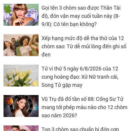
Gọi tên 3 chòm sao được Thần Tài
độ, đón vận may cuối tuần này (8-
9/8): Có tên bạn không?
Xếp hạng mức độ dễ tha thứ của 12
chòm sao: Từ dễ mủi lòng đến ghi sổ
đen
Tử vi thứ 5 ngày 6/8/2026 của 12
cung hoàng đạo: Xử Nữ tranh cãi,
Song Tử gặp may
Vũ Trụ đã đổ tần số 88: Cổng Sư Tử
mang tới phép màu nào cho 12 chòm
sao năm 2026?
Top 3 chòm sao chuẩn bị đón cơn