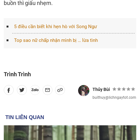
buồn thì giấu nhẹm.
5 điều cần biết khi hẹn hò với Song Ngư
Top sao nữ chấp nhận mình bị … lừa tình
Trình Trình
Thủy Bùi
buithuy@lichngaytot.com