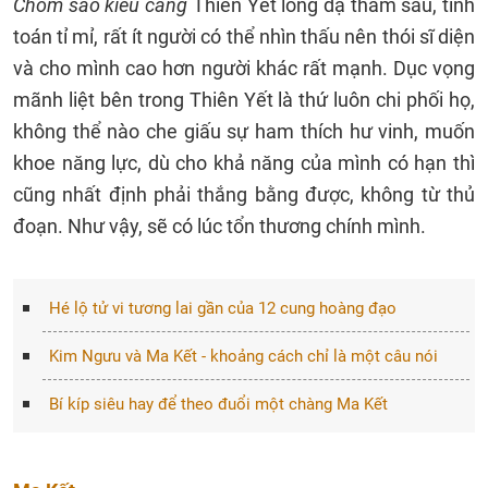
Chòm sao kiêu căng
Thiên Yết lòng dạ thâm sâu, tính
toán tỉ mỉ, rất ít người có thể nhìn thấu nên thói sĩ diện
và cho mình cao hơn người khác rất mạnh. Dục vọng
mãnh liệt bên trong Thiên Yết là thứ luôn chi phối họ,
không thể nào che giấu sự ham thích hư vinh, muốn
khoe năng lực, dù cho khả năng của mình có hạn thì
cũng nhất định phải thắng bằng được, không từ thủ
đoạn. Như vậy, sẽ có lúc tổn thương chính mình.
Hé lộ tử vi tương lai gần của 12 cung hoàng đạo
Kim Ngưu và Ma Kết - khoảng cách chỉ là một câu nói
Bí kíp siêu hay để theo đuổi một chàng Ma Kết