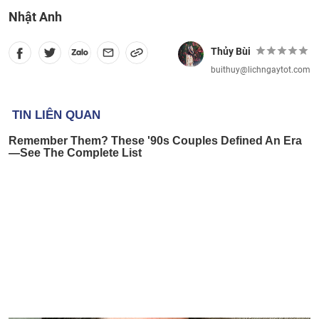
Nhật Anh
Thủy Bùi
buithuy@lichngaytot.com