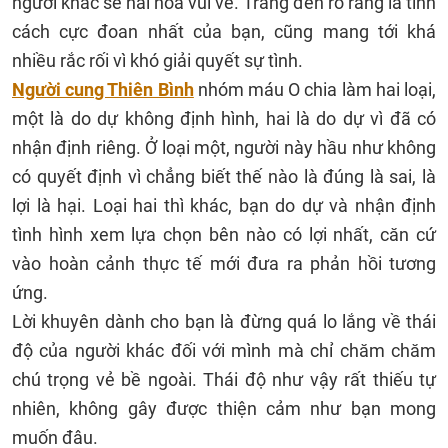
người khác sẽ hài hòa vui vẻ. Trắng đen rõ ràng là tính
cách cực đoan nhất của bạn, cũng mang tới khá
nhiều rắc rối vì khó giải quyết sự tình.
Người cung Thiên Bình
nhóm máu O chia làm hai loại,
một là do dự không định hình, hai là do dự vì đã có
nhận định riêng. Ở loại một, người này hầu như không
có quyết định vì chẳng biết thế nào là đúng là sai, là
lợi là hại. Loại hai thì khác, bạn do dự và nhận định
tình hình xem lựa chọn bên nào có lợi nhất, căn cứ
vào hoàn cảnh thực tế mới đưa ra phản hồi tương
ứng.
Lời khuyên dành cho bạn là đừng quá lo lắng về thái
độ của người khác đối với mình mà chỉ chăm chăm
chú trọng vẻ bề ngoài. Thái độ như vậy rất thiếu tự
nhiên, không gây được thiện cảm như bạn mong
muốn đâu.