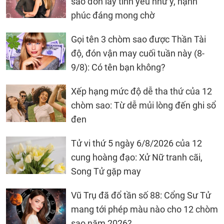
sao đón lấy tình yêu như ý, hạnh
phúc đáng mong chờ
Gọi tên 3 chòm sao được Thần Tài
độ, đón vận may cuối tuần này (8-
9/8): Có tên bạn không?
Xếp hạng mức độ dễ tha thứ của 12
chòm sao: Từ dễ mủi lòng đến ghi sổ
đen
Tử vi thứ 5 ngày 6/8/2026 của 12
cung hoàng đạo: Xử Nữ tranh cãi,
Song Tử gặp may
Vũ Trụ đã đổ tần số 88: Cổng Sư Tử
mang tới phép màu nào cho 12 chòm
sao năm 2026?