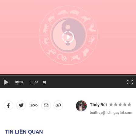
00:00
06:51
Thủy Bùi
buithuy@lichngaytot.com