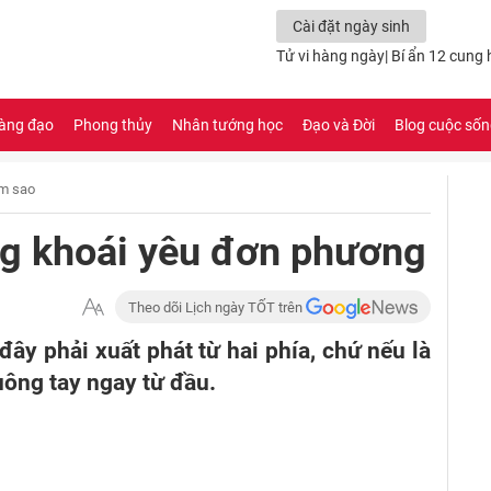
Cài đặt ngày sinh
Tử vi hàng ngày
|
Bí ẩn 12 cung
àng đạo
Phong thủy
Nhân tướng học
Đạo và Đời
Blog cuộc số
m sao
g khoái yêu đơn phương
Theo dõi Lịch ngày TỐT trên
ây phải xuất phát từ hai phía, chứ nếu là
uông tay ngay từ đầu.