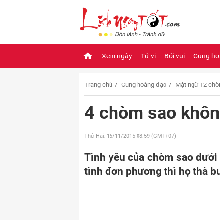
Xem ngày
Tử vi
Bói vui
Cung ho
Trang chủ
Cung hoàng đạo
Mật ngữ 12 chò
4 chòm sao khôn
Thứ Hai, 16/11/2015
08:59 (GMT+07)
Tình yêu của chòm sao dưới đ
tình đơn phương thì họ thà b