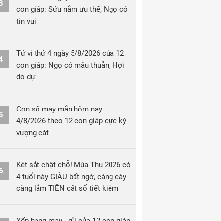
3
con giáp: Sửu nắm ưu thế, Ngọ có
tin vui
Tử vi thứ 4 ngày 5/8/2026 của 12
4
con giáp: Ngọ có mâu thuẫn, Hợi
do dự
Con số may mắn hôm nay
5
4/8/2026 theo 12 con giáp cực kỳ
vượng cát
Két sắt chật chỗ! Mùa Thu 2026 có
6
4 tuổi này GIÀU bất ngờ, càng cày
càng lắm TIỀN cất sổ tiết kiệm
Xếp hạng may - rủi của 12 con giáp