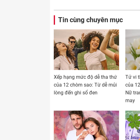
Tin cùng chuyên mục
Xếp hạng mức độ dễ tha thứ
Tử vi 
của 12 chòm sao: Từ dễ mủi
của 1
lòng đến ghi sổ đen
Nữ tra
may