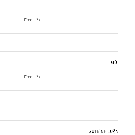
GỬI
GỬI BÌNH LUẬN