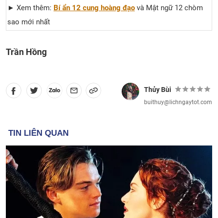
► Xem thêm:
Bí ẩn 12 cung hoàng đạo
và Mật ngữ 12 chòm
sao mới nhất
Trần Hồng
Thủy Bùi
buithuy@lichngaytot.com