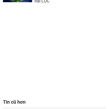
hái LỘC
Tin cũ hơn