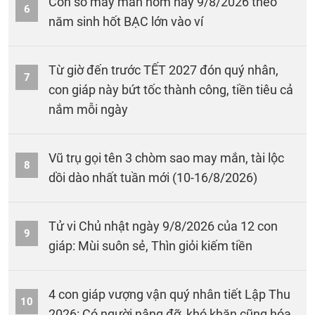
Con số may mắn hôm nay 9/8/2026 theo
6
năm sinh hốt BẠC lớn vào ví
Từ giờ đến trước TẾT 2027 đón quý nhân,
7
con giáp này bứt tốc thành công, tiền tiêu cả
nắm mỗi ngày
Vũ trụ gọi tên 3 chòm sao may mắn, tài lộc
8
dồi dào nhất tuần mới (10-16/8/2026)
Tử vi Chủ nhật ngày 9/8/2026 của 12 con
9
giáp: Mùi suôn sẻ, Thìn giỏi kiếm tiền
4 con giáp vượng vận quý nhân tiết Lập Thu
10
2026: Có người nâng đỡ, khó khăn cũng hóa