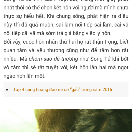
nhất thời có thể chọn kết hôn với người mà mình chưa
thực sự hiểu hết. Khi chung sống, phát hiện ra điều
này thì đã quá muộn, sai lầm nối tiếp sai lầm, cãi vã
nối tiếp cãi vã mà sớm trả giá bằng việc ly hôn.
Bởi vậy, cuộc hôn nhân thứ hai họ rất thận trọng, biết
quan tâm và yêu thương cũng như để tâm hơn rất
nhiều. Mà
chòm sao dễ thương
như Song Tử khi bớt
vô tâm thì sẽ rất tuyệt vời, kết hôn lần hai mà ngọt
ngào hơn lần một.
Top 4 cung hoàng đạo sẽ có “gấu” trong năm 2016