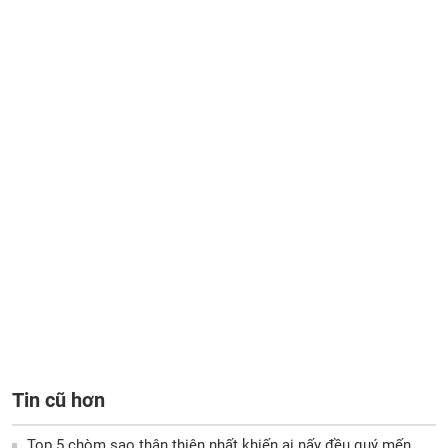
Tin cũ hơn
Top 5 chòm sao thân thiện nhất khiến ai nấy đều quý mến