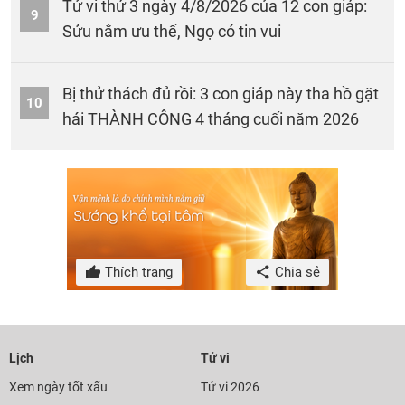
Tử vi thứ 3 ngày 4/8/2026 của 12 con giáp:
9
Sửu nắm ưu thế, Ngọ có tin vui
Bị thử thách đủ rồi: 3 con giáp này tha hồ gặt
10
hái THÀNH CÔNG 4 tháng cuối năm 2026
Thích trang
Chia sẻ
Lịch
Tử vi
Xem ngày tốt xấu
Tử vi 2026