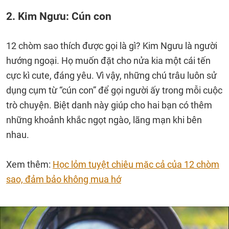
2. Kim Ngưu: Cún con
12 chòm sao thích được gọi là gì? Kim Ngưu là người
hướng ngoại. Họ muốn đặt cho nửa kia một cái tến
cực kì cute, đáng yêu. Vì vậy, những chú trâu luôn sử
dụng cụm từ “cún con” để gọi người ấy trong mỗi cuộc
trò chuyện. Biệt danh này giúp cho hai bạn có thêm
những khoảnh khắc ngọt ngào, lãng mạn khi bên
nhau.
Xem thêm:
Học lỏm tuyệt chiêu mặc cả của 12 chòm
sao, đảm bảo không mua hớ