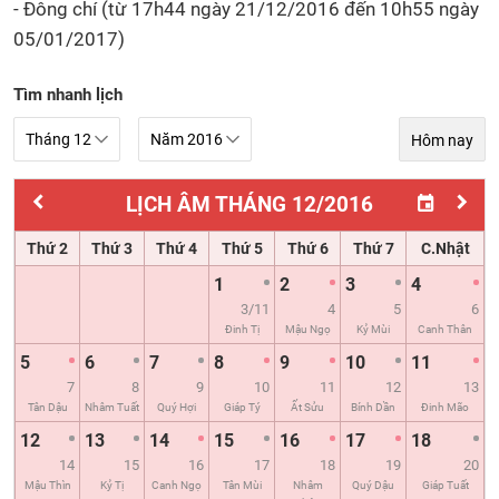
- Đông chí (từ 17h44 ngày 21/12/2016 đến 10h55 ngày
05/01/2017)
Tìm nhanh lịch
Hôm nay
LỊCH ÂM THÁNG 12/2016
Thứ 2
Thứ 3
Thứ 4
Thứ 5
Thứ 6
Thứ 7
C.Nhật
1
2
3
4
3/11
4
5
6
Đinh Tị
Mậu Ngọ
Kỷ Mùi
Canh Thân
5
6
7
8
9
10
11
7
8
9
10
11
12
13
Tân Dậu
Nhâm Tuất
Quý Hợi
Giáp Tý
Ất Sửu
Bính Dần
Đinh Mão
12
13
14
15
16
17
18
14
15
16
17
18
19
20
Mậu Thìn
Kỷ Tị
Canh Ngọ
Tân Mùi
Nhâm
Quý Dậu
Giáp Tuất