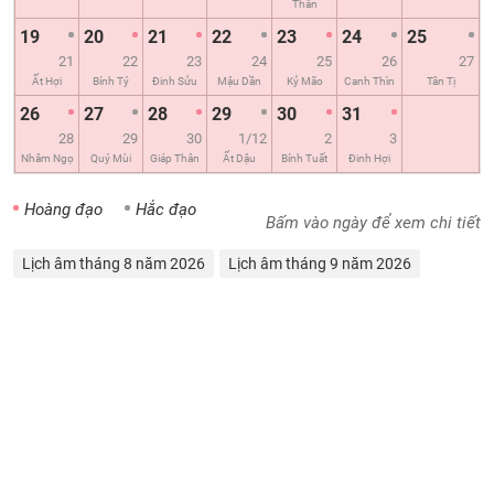
Thân
19
20
21
22
23
24
25
21
22
23
24
25
26
27
Ất Hợi
Bính Tý
Đinh Sửu
Mậu Dần
Kỷ Mão
Canh Thìn
Tân Tị
26
27
28
29
30
31
28
29
30
1/12
2
3
Nhâm Ngọ
Quý Mùi
Giáp Thân
Ất Dậu
Bính Tuất
Đinh Hợi
Hoàng đạo
Hắc đạo
Bấm vào ngày để xem chi tiết
Lịch âm tháng 8 năm 2026
Lịch âm tháng 9 năm 2026