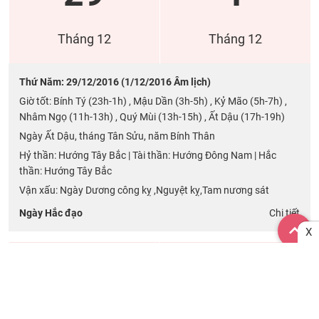
Tháng 12
Tháng 12
Thứ Năm: 29/12/2016 (1/12/2016 Âm lịch)
Giờ tốt: Bính Tý (23h-1h) , Mậu Dần (3h-5h) , Kỷ Mão (5h-7h) ,
Nhâm Ngọ (11h-13h) , Quý Mùi (13h-15h) , Ất Dậu (17h-19h)
Ngày Ất Dậu, tháng Tân Sửu, năm Bính Thân
Hỷ thần: Hướng Tây Bắc | Tài thần: Hướng Đông Nam | Hắc
thần: Hướng Tây Bắc
Vận xấu: Ngày Dương công kỵ ,Nguyệt kỵ,Tam nương sát
Ngày Hắc đạo
Chi tiết
X
Dương lịch
Âm lịch
30
2