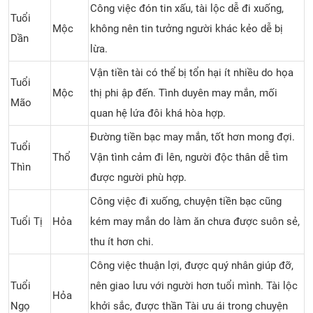
Công việc đón tin xấu, tài lộc dễ đi xuống,
Tuổi
Mộc
không nên tin tưởng người khác kẻo dễ bị
Dần
lừa.
Vận tiền tài có thể bị tổn hại ít nhiều do họa
Tuổi
Mộc
thị phi ập đến. Tình duyên may mắn, mối
Mão
quan hệ lứa đôi khá hòa hợp.
Đường tiền bạc may mắn, tốt hơn mong đợi.
Tuổi
Thổ
Vận tình cảm đi lên, người độc thân dễ tìm
Thìn
được người phù hợp.
Công việc đi xuống, chuyện tiền bạc cũng
Tuổi Tị
Hỏa
kém may mắn do làm ăn chưa được suôn sẻ,
thu ít hơn chi.
Công việc thuận lợi, được quý nhân giúp đỡ,
Tuổi
nên giao lưu với người hơn tuổi mình. Tài lộc
Hỏa
Ngọ
khởi sắc, được thần Tài ưu ái trong chuyện