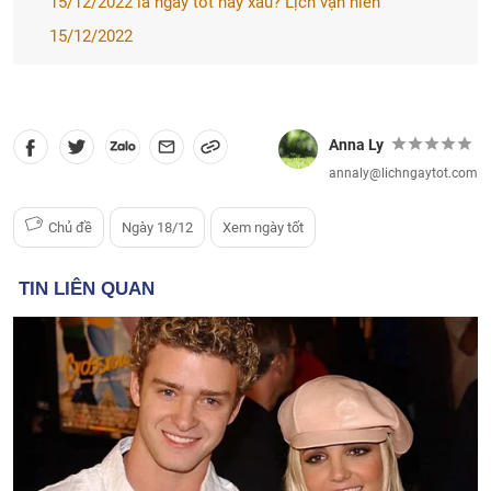
15/12/2022 là ngày tốt hay xấu? Lịch vạn niên
15/12/2022
Anna Ly
annaly@lichngaytot.com
Chủ đề
Ngày 18/12
Xem ngày tốt