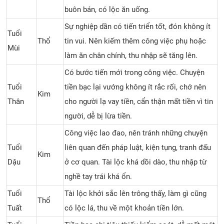
buôn bán, có lộc ăn uống.
Sự nghiệp dần có tiến triển tốt, đón không ít
Tuổi
Thổ
tin vui. Nên kiếm thêm công việc phụ hoặc
Mùi
làm ăn chân chính, thu nhập sẽ tăng lên.
Có bước tiến mới trong công việc. Chuyện
Tuổi
tiền bạc lại vướng không ít rắc rối, chớ nên
Kim
Thân
cho người lạ vay tiền, cẩn thận mất tiền vì tin
người, dễ bị lừa tiền.
Công việc lao đao, nên tránh những chuyện
Tuổi
liên quan đến pháp luật, kiện tụng, tranh đấu
Kim
Dậu
ở cơ quan. Tài lộc khá dồi dào, thu nhập từ
nghề tay trái khá ổn.
Tuổi
Tài lộc khởi sắc lên trông thấy, làm gì cũng
Thổ
Tuất
có lộc lá, thu về một khoản tiền lớn.