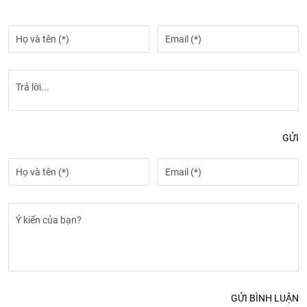
GỬI
GỬI BÌNH LUẬN