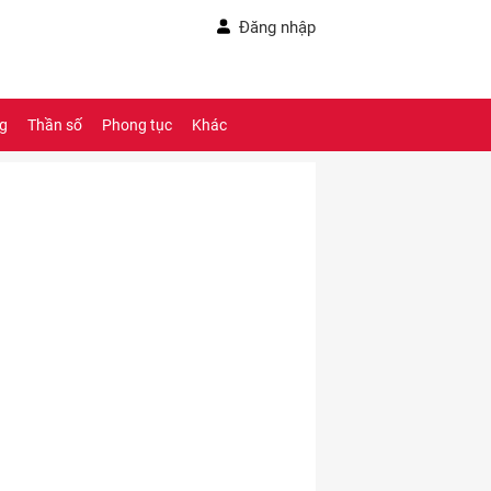
Đăng nhập
ng
Thần số
Phong tục
Khác