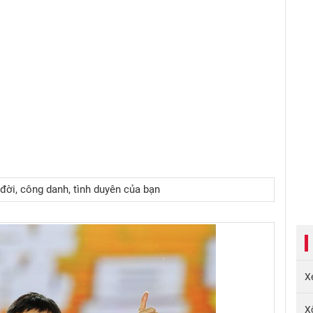
ời, công danh, tình duyên của bạn
X
X