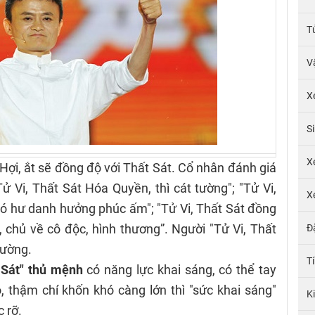
T
V
X
S
X
Hợi, ắt sẽ đồng độ với Thất Sát. Cổ nhân đánh giá
Tử Vi, Thất Sát Hóa Quyền, thì cát tường"; "Tử Vi,
X
ó hư danh hưởng phúc ấm"; "Tử Vi, Thất Sát đồng
, chủ về cô độc, hình thương”. Người "Tử Vi, Thất
Đ
đường.
T
 Sát" thủ mệnh
có năng lực khai sáng, có thể tay
 thậm chí khốn khó càng lớn thì "sức khai sáng"
K
c rỡ.