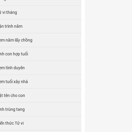
ử vi tháng
ận trình năm
em năm lấy chồng
inh con hợp tuổi
em tình duyên
em tuổi xây nhà
ặt tên cho con
ính trùng tang
iến thức Tử vi