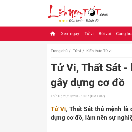
Xem ngày
Tử vi
Bói vui
Cung ho
Trang chủ
Tử vi
Kiến thức Tử vi
Tử Vi, Thất Sát -
gây dựng cơ đồ
Thứ Tư, 21/10/2015
10:07 (GMT+07)
Tử Vi
, Thất Sát thủ mệnh là
dựng cơ đồ, làm nên sự nghi