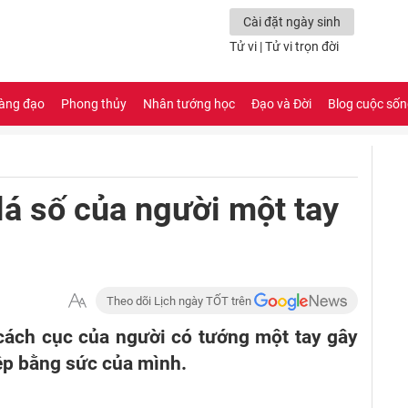
Cài đặt ngày sinh
Tử vi
|
Tử vi trọn đời
àng đạo
Phong thủy
Nhân tướng học
Đạo và Đời
Blog cuộc số
 lá số của người một tay
Theo dõi Lịch ngày TỐT trên
 cách cục của người có tướng một tay gây
ệp bằng sức của mình.