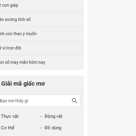
2 con giáp
ân xương tính số
inh con theo ý muốn
 vi trọn đời
on số may mắn hôm nay
Giải mã giấc mơ
Thực vật
Động vật
Cơ thể
Đồ dùng