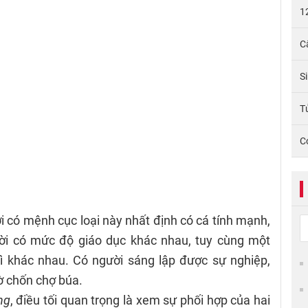
1
C
S
Tử
C
i có mệnh cục loại này nhất định có cá tính mạnh,
ười có mức độ giáo dục khác nhau, tuy cùng một
ì khác nhau. Có người sáng lập được sự nghiệp,
ờ chốn chợ búa.
ng
, điều tối quan trọng là xem sự phối hợp của hai