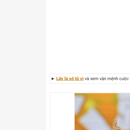
►
Lấy lá số tử vi
và xem vận mệnh cuộc đ