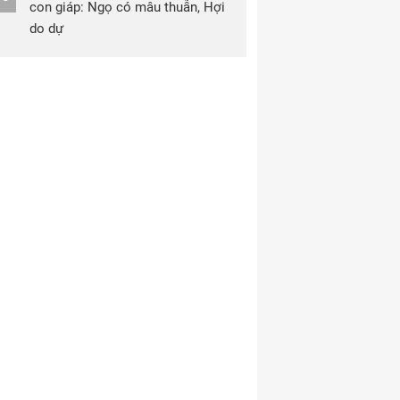
con giáp: Ngọ có mâu thuẫn, Hợi
do dự