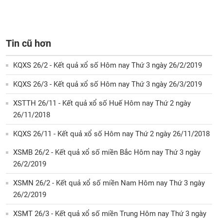
Tin cũ hơn
KQXS 26/2 - Kết quả xổ số Hôm nay Thứ 3 ngày 26/2/2019
KQXS 26/3 - Kết quả xổ số Hôm nay Thứ 3 ngày 26/3/2019
XSTTH 26/11 - Kết quả xổ số Huế Hôm nay Thứ 2 ngày
26/11/2018
KQXS 26/11 - Kết quả xổ số Hôm nay Thứ 2 ngày 26/11/2018
XSMB 26/2 - Kết quả xổ số miền Bắc Hôm nay Thứ 3 ngày
26/2/2019
XSMN 26/2 - Kết quả xổ số miền Nam Hôm nay Thứ 3 ngày
26/2/2019
XSMT 26/3 - Kết quả xổ số miền Trung Hôm nay Thứ 3 ngày