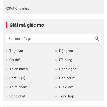
XSMT Chủ nhật
Giải mã giấc mơ
Thực vật
Động vật
Cơ thể
Đồ dùng
Thiên nhiên
Hành động
Phật - Quỷ
Con người
Thực phẩm
Địa điểm
Sống chết
Tổng hợp