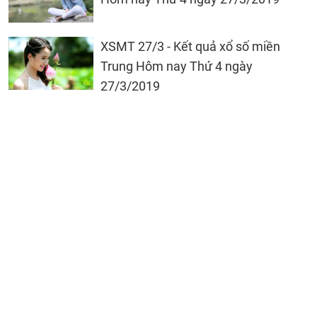
XSMT 27/3 - Kết quả xổ số miền
Trung Hôm nay Thứ 4 ngày
27/3/2019