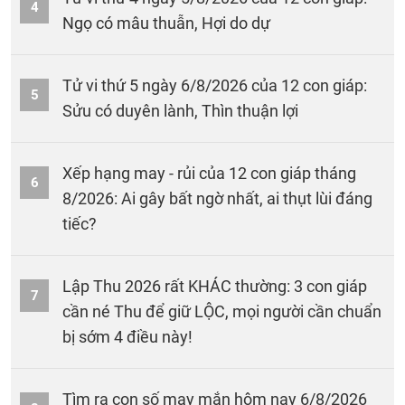
4
Ngọ có mâu thuẫn, Hợi do dự
Tử vi thứ 5 ngày 6/8/2026 của 12 con giáp:
5
Sửu có duyên lành, Thìn thuận lợi
Xếp hạng may - rủi của 12 con giáp tháng
6
8/2026: Ai gây bất ngờ nhất, ai thụt lùi đáng
tiếc?
Lập Thu 2026 rất KHÁC thường: 3 con giáp
7
cần né Thu để giữ LỘC, mọi người cần chuẩn
bị sớm 4 điều này!
Tìm ra con số may mắn hôm nay 6/8/2026