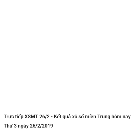
Trực tiếp XSMT 26/2 - Kết quả xổ số miền Trung hôm nay
Thứ 3
ngày 26/2/2019