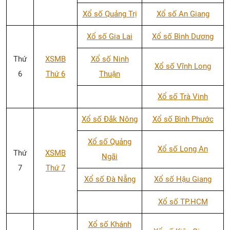
Xổ số Quảng Trị
Xổ số An Giang
Xổ số Gia Lai
Xổ số Bình Dương
Thứ
XSMB
Xổ số Ninh
Xổ số Vĩnh Long
6
Thứ 6
Thuận
Xổ số Trà Vinh
Xổ số Đắk Nông
Xổ số Bình Phước
Xổ số Quảng
Xổ số Long An
Thứ
XSMB
Ngãi
7
Thứ 7
Xổ số Đà Nẵng
Xổ số Hậu Giang
Xổ số TP.HCM
Xổ số Khánh