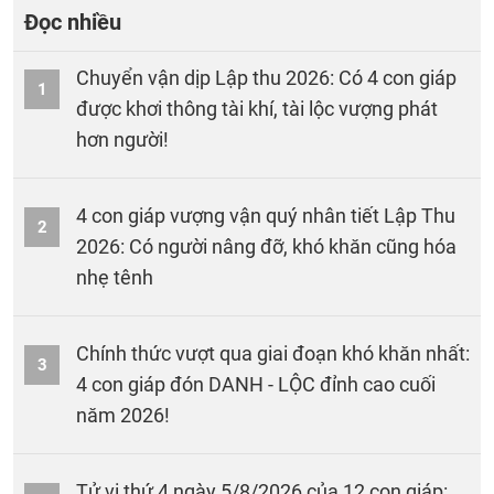
Đọc nhiều
Chuyển vận dịp Lập thu 2026: Có 4 con giáp
1
được khơi thông tài khí, tài lộc vượng phát
hơn người!
4 con giáp vượng vận quý nhân tiết Lập Thu
2
2026: Có người nâng đỡ, khó khăn cũng hóa
nhẹ tênh
Chính thức vượt qua giai đoạn khó khăn nhất:
3
4 con giáp đón DANH - LỘC đỉnh cao cuối
năm 2026!
Tử vi thứ 4 ngày 5/8/2026 của 12 con giáp: