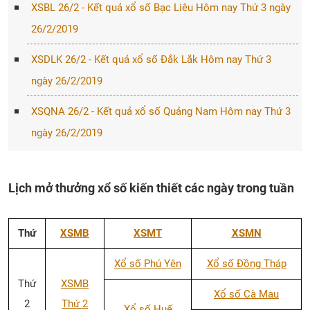
XSBL 26/2 - Kết quả xổ số Bạc Liêu Hôm nay Thứ 3 ngày
26/2/2019
XSDLK 26/2 - Kết quả xổ số Đắk Lắk Hôm nay Thứ 3
ngày 26/2/2019
XSQNA 26/2 - Kết quả xổ số Quảng Nam Hôm nay Thứ 3
ngày 26/2/2019
Lịch mở thưởng xổ số kiến thiết các ngày trong tuần
Thứ
XSMB
XSMT
XSMN
Xổ số Phú Yên
Xổ số Đồng Tháp
Thứ
XSMB
Xổ số Cà Mau
2
Thứ 2
Xổ số Huế