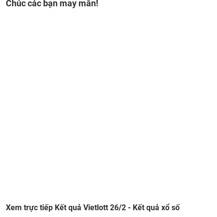
Chúc các bạn may mắn!
Xem trực tiếp Kết quả Vietlott 26/2 - Kết quả xổ số