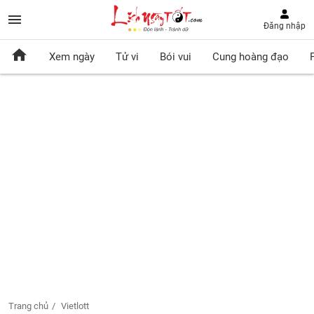
Đăng nhập
Xem ngày
Tử vi
Bói vui
Cung hoàng đạo
Trang chủ
Vietlott