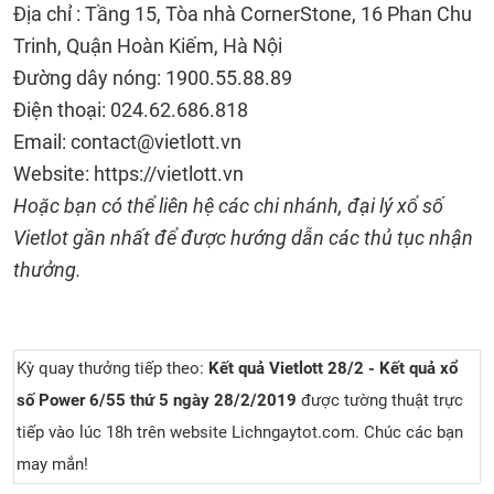
Địa chỉ : Tầng 15, Tòa nhà CornerStone, 16 Phan Chu
Trinh, Quận Hoàn Kiếm, Hà Nội
Đường dây nóng: 1900.55.88.89
Điện thoại: 024.62.686.818
Email:
contact@vietlott.vn
Website: https://vietlott.vn
Hoặc bạn có thể liên hệ các chi nhánh, đại lý xổ số
Vietlot gần nhất để được hướng dẫn các thủ tục nhận
thưởng.
Kỳ quay thưởng tiếp theo:
Kết quả Vietlott 28/2 - Kết quả xổ
số Power 6/55 thứ 5 ngày 28/2/2019
được tường thuật trực
tiếp vào lúc 18h trên website Lichngaytot.com. Chúc các bạn
may mắn!