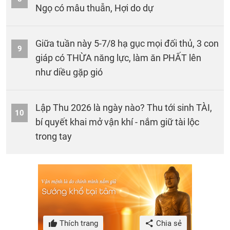
Ngọ có mâu thuẫn, Hợi do dự
Giữa tuần này 5-7/8 hạ gục mọi đối thủ, 3 con
9
giáp có THỪA năng lực, làm ăn PHẤT lên
như diều gặp gió
Lập Thu 2026 là ngày nào? Thu tới sinh TÀI,
10
bí quyết khai mở vận khí - nắm giữ tài lộc
trong tay
Thích trang
Chia sẻ