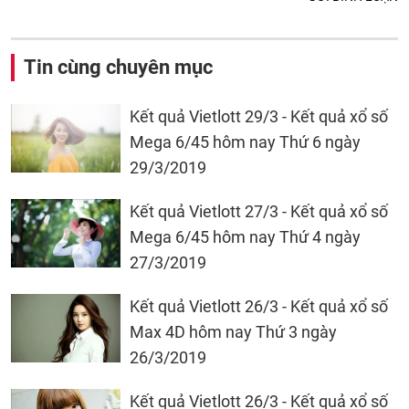
Tin cùng chuyên mục
Kết quả Vietlott 29/3 - Kết quả xổ số
Mega 6/45 hôm nay Thứ 6 ngày
29/3/2019
Kết quả Vietlott 27/3 - Kết quả xổ số
Mega 6/45 hôm nay Thứ 4 ngày
27/3/2019
Kết quả Vietlott 26/3 - Kết quả xổ số
Max 4D hôm nay Thứ 3 ngày
26/3/2019
Kết quả Vietlott 26/3 - Kết quả xổ số