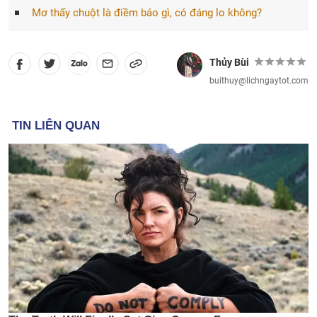
Mơ thấy chuột là điềm báo gì, có đáng lo không?
Thủy Bùi
buithuy@lichngaytot.com