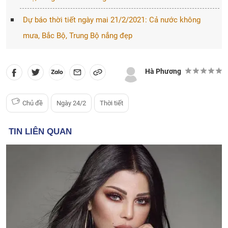
Dự báo thời tiết ngày mai 21/2/2021: Cả nước không
mưa, Bắc Bộ, Trung Bộ nắng đẹp
Hà Phương
Chủ đề
Ngày 24/2
Thời tiết