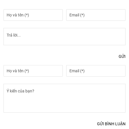
GỬI
GỬI BÌNH LUẬN