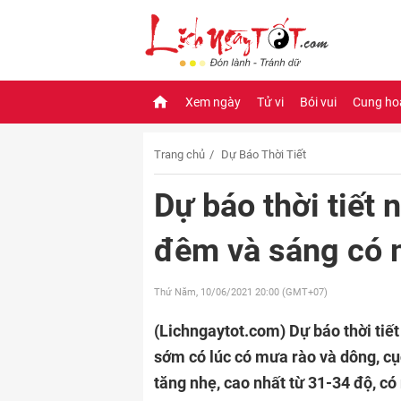
Xem ngày
Tử vi
Bói vui
Cung ho
Trang chủ
Dự Báo Thời Tiết
Dự báo thời tiết
đêm và sáng có m
Thứ Năm, 10/06/2021
20:00 (GMT+07)
(Lichngaytot.com)
Dự báo thời tiế
sớm có lúc có mưa rào và dông, cụ
tăng nhẹ, cao nhất từ 31-34 độ, có 