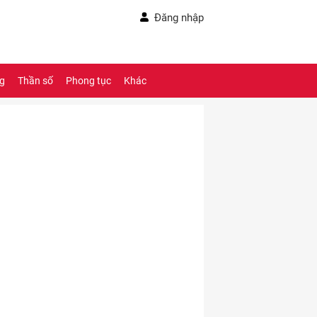
Đăng nhập
ng
Thần số
Phong tục
Khác