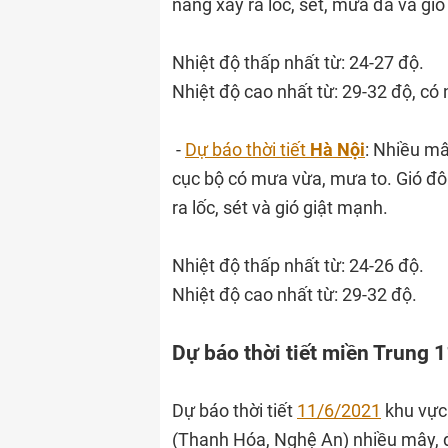
năng xảy ra lốc, sét, mưa đá và gió
Nhiệt độ thấp nhất từ: 24-27 độ.
Nhiệt độ cao nhất từ: 29-32 độ, có 
-
Dự báo thời tiết
Hà Nội
: Nhiều mâ
cục bộ có mưa vừa, mưa to. Gió đ
ra lốc, sét và gió giật mạnh.
Nhiệt độ thấp nhất từ: 24-26 độ.
Nhiệt độ cao nhất từ: 29-32 độ.
Dự báo thời tiết miền Trung 
Dự báo thời tiết
11/6/2021
khu vực
(Thanh Hóa, Nghệ An) nhiều mây, đ