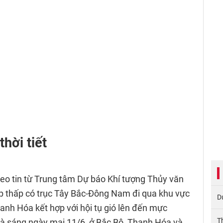
thời tiết
heo tin từ Trung tâm Dự báo Khí tượng Thủy văn
p thấp có trục Tây Bắc-Đông Nam đi qua khu vực
D
nh Hóa kết hợp với hội tụ gió lên đến mực
T
à sáng ngày mai 11/6, ở Bắc Bộ, Thanh Hóa và