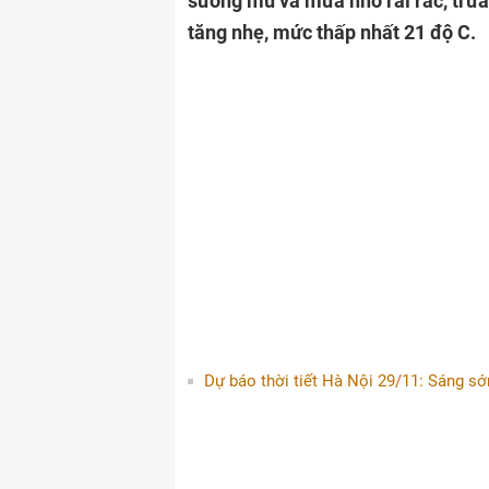
sương mù và mưa nhỏ rải rác, trưa
tăng nhẹ, mức thấp nhất 21 độ C.
Dự báo thời tiết Hà Nội 29/11: Sáng s