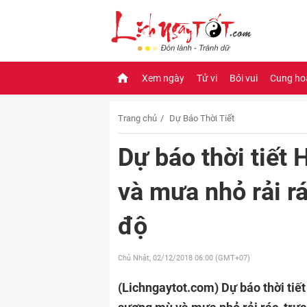
Xem ngày
Tử vi
Bói vui
Cung ho
Trang chủ
Dự Báo Thời Tiết
Dự báo thời tiết
và mưa nhỏ rải rá
độ
Chủ Nhật, 02/12/2018
06:00 (GMT+07)
(Lichngaytot.com)
Dự báo thời tiế