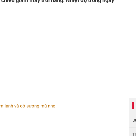
 chiều giảm mây trời nắng. Nhiệt độ trong ngày
ớm lạnh và có sương mù nhẹ
D
T