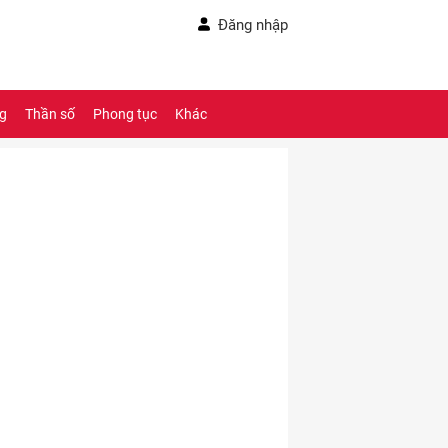
Đăng nhập
ng
Thần số
Phong tục
Khác