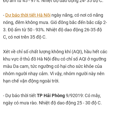
Độ ẩm từ 45 - 97%. Nhiệt độ dao động 24- 35 độ C.
-
Dự báo thời tiết Hà Nội
ngày nắng, có nơi có nắng
nóng, đêm không mưa. Gió đông bắc đến bắc cấp 2-
3. Độ ẩm từ 50 - 93%. Nhiệt độ dao động 26-35 độ
C, có nơi trên 35 độ C.
Xét về chỉ số chất lượng không khí (AQI), hầu hết các
khu vực ở thủ đô Hà Nội đều có chỉ số AQI ở ngưỡng
màu Da cam, tức ngưỡng có hại cho sức khỏe của
nhóm người nhạy cảm. Vì vậy, nhóm người này nên
hạn chế vận động ngoài trời.
- Dự báo thời tiết
TP Hải Phòng
9/92019:
Có mây,
ngày có mưa rào. Nhiệt độ dao động 25 - 30 độ C.