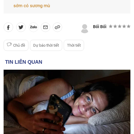
sớm có sương mù
Bối Bối
Chủ đề
Dự báo thời tiết
Thời tiết