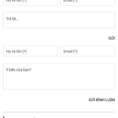
GỬI
GỬI BÌNH LUẬN