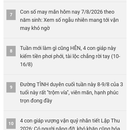
Con số may mắn hôm nay 7/8/2026 theo
7
năm sinh: Xem số ngẫu nhiên mang tới vận
may khó ngờ
Tuần mới làm gì cũng HÊN, 4 con giáp này
8
kiếm tiền phơi phới, tài lộc chẳng rời tay (10-
16/8)
Đường TÌNH duyên cuối tuần này 8-9/8 của 3
9
tuổi này rất ''trộm vía'', viên mãn, hạnh phúc
trọn đong đầy
4 con giáp vượng vận quý nhân tiết Lập Thu
10
2026: Có người nâng đỡ, khó khăn cũng hóa