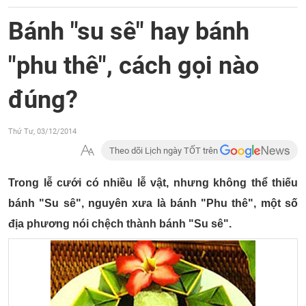
Bánh "su sê" hay bánh
"phu thê", cách gọi nào
đúng?
Thứ Tư, 03/12/2014
Theo dõi Lịch ngày TỐT trên
Trong lễ cưới có nhiều lễ vật, nhưng không thể thiếu
bánh "Su sê", nguyên xưa là bánh "Phu thê", một số
địa phương nói chệch thành bánh "Su sê".