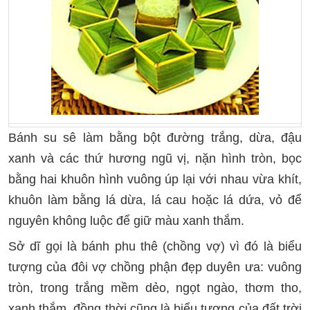
Bánh su sê làm bằng bột đường trắng, dừa, đậu
xanh và các thứ hương ngũ vị, nặn hình tròn, bọc
bằng hai khuôn hình vuông úp lại với nhau vừa khít,
khuôn làm bằng lá dừa, lá cau hoặc lá dứa, vỏ để
nguyên không luộc để giữ màu xanh thắm.
Sở dĩ gọi là bánh phu thê (chồng vợ) vì đó là biểu
tượng của đôi vợ chồng phận đẹp duyên ưa: vuông
tròn, trong trắng mềm dẻo, ngọt ngào, thơm tho,
xanh thắm, đồng thời cũng là biểu tượng của đất trời