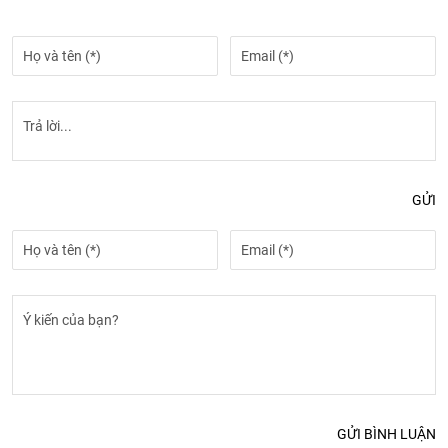
GỬI
GỬI BÌNH LUẬN