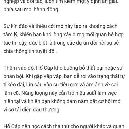
nghiệp và đối tác, luôn tìm kiếm một ý định ẩn giấu
phía sau mọi hành động.
Sự kín đáo và thiếu cởi mở này tạo ra khoảng cách
tâm lý, khiến bạn khó lòng xây dựng mối quan hệ hợp
tác tin cậy, đặc biệt là trong các dự án đòi hỏi sự sẻ
chia thông tin tuyệt đối.
Thêm vào đó, Hổ Cáp khó buông bỏ thất bại hoặc sự
phản bội. Khi gặp vấp váp, bạn dễ rơi vào trạng thái tự
ti kéo dài, lún sâu vào sự tiêu cực và ám ảnh về sai
lầm cũ. Năng lượng này cản trở hiệu suất làm việc
hiện tại và khiến bạn không dám nắm bắt cơ hội mới
vì sợ tái diễn đau thương.
Hổ Cáp nên học cách tha thứ cho người khác và quan