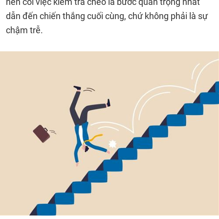
nên coi việc kiểm tra chéo là bước quan trọng nhất
dẫn đến chiến thắng cuối cùng, chứ không phải là sự
chậm trễ.