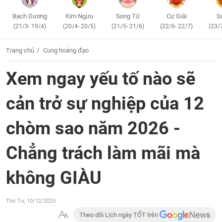
Bạch Dương
Kim Ngưu
Song Tử
Cự Giải
S
(21/3- 19/4)
(20/4- 20/5)
(21/5- 21/6)
(22/6- 22/7)
(23/
Trang chủ
Cung hoàng đạo
Xem ngay yếu tố nào sẽ
cản trở sự nghiệp của 12
chòm sao năm 2026 -
Chẳng trách làm mãi mà
không GIÀU
Thứ Tư, 10/12/2025
Theo dõi Lịch ngày TỐT trên