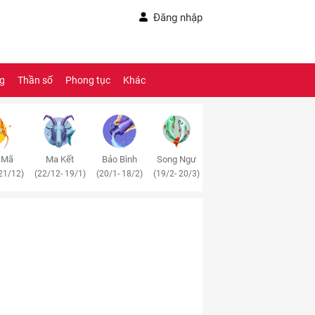
Đăng nhập
ng
Thần số
Phong tục
Khác
 Mã
Ma Kết
Bảo Bình
Song Ngư
21/12)
(22/12- 19/1)
(20/1- 18/2)
(19/2- 20/3)