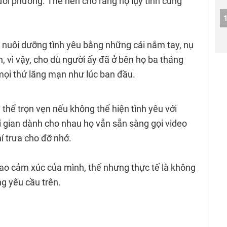
đối phương. Thế nên cho rằng họ lụy tình cũng
c nuôi dưỡng tình yêu bằng những cái nắm tay, nụ
, vì vậy, cho dù người ấy đã ở bên họ ba tháng
ọi thứ lãng mạn như lúc ban đầu.
 thể trọn vẹn nếu không thể hiện tình yêu với
i gian dành cho nhau họ vẫn sẵn sàng gọi video
ỉ trưa cho đỡ nhớ.
rao cảm xúc của mình, thế nhưng thực tế là không
ng yêu cầu trên.