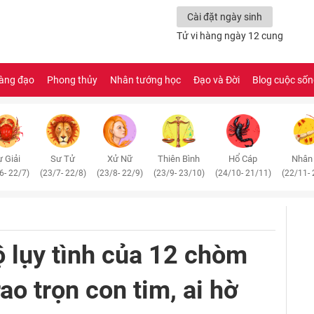
Cài đặt ngày sinh
Tử vi hàng ngày 12 cung
àng đạo
Phong thủy
Nhân tướng học
Đạo và Đời
Blog cuộc số
 Giải
Sư Tử
Xử Nữ
Thiên Bình
Hổ Cáp
Nhân
6- 22/7)
(23/7- 22/8)
(23/8- 22/9)
(23/9- 23/10)
(24/10- 21/11)
(22/11- 
 lụy tình của 12 chòm
rao trọn con tim, ai hờ