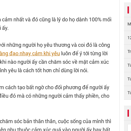
h cảm nhất và đó cũng là lý do họ dành 100% mối
M
 ấy.
1
với những người họ yêu thương và coi đó là công
T
àng đạo nhạy cảm khi yêu
luôn để ý tới từng lời
t khi nào người ấy cần chăm sóc về mặt cảm xúc
T
ình yêu là cách tốt hơn chỉ dùng lời nói.
T
tìm cách tạo bất ngờ cho đối phương để người ấy
T
điều đó mà có những người cảm thấy phiền, cho
 chăm sóc bản thân thân, cuộc sống của mình thì
nên phụ thuộc cảm xúc quá vào người ấy hay bất