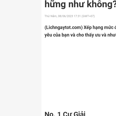
hững như không
Thứ Năm, 08/06/2023
17:31 (GMT+07)
(Lichngaytot.com)
Xếp hạng mức độ
yêu của bạn và cho thấy ưu và như
No. 1 Cự Giải