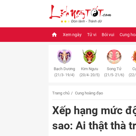
Xem ngày
Tử vi
Bói vui
Cung ho
Bạch Dương
Kim Ngưu
Song Tử
Cự
(21/3- 19/4)
(20/4- 20/5)
(21/5- 21/6)
(22/
Trang chủ
Cung hoàng đạo
Xếp hạng mức độ
sao: Ai thật thà t