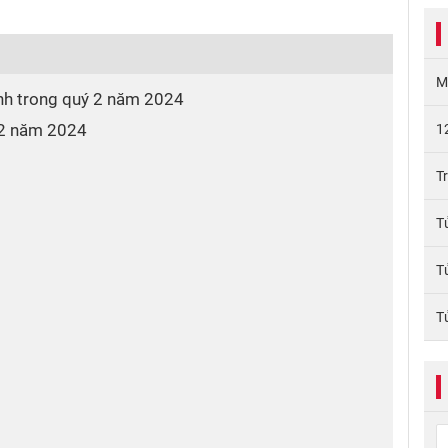
M
nh trong quý 2 năm 2024
 2 năm 2024
1
T
T
T
T