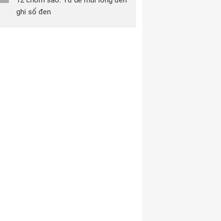
12 chòm sao: Từ dễ mủi lòng đến
ghi sổ đen