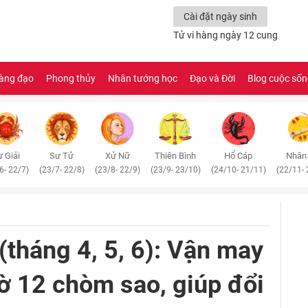
Cài đặt ngày sinh
Tử vi hàng ngày 12 cung
àng đạo
Phong thủy
Nhân tướng học
Đạo và Đời
Blog cuộc số
 Giải
Sư Tử
Xử Nữ
Thiên Bình
Hổ Cáp
Nhân
6- 22/7)
(23/7- 22/8)
(23/8- 22/9)
(23/9- 23/10)
(24/10- 21/11)
(22/11- 
tháng 4, 5, 6): Vận may
ờ 12 chòm sao, giúp đổi