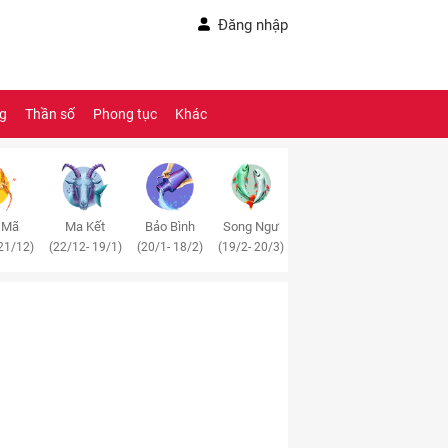
Đăng nhập
ng
Thần số
Phong tục
Khác
 Mã
Ma Kết
Bảo Bình
Song Ngư
21/12)
(22/12- 19/1)
(20/1- 18/2)
(19/2- 20/3)