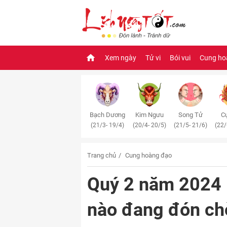
Xem ngày
Tử vi
Bói vui
Cung ho
Bạch Dương
Kim Ngưu
Song Tử
Cự
(21/3- 19/4)
(20/4- 20/5)
(21/5- 21/6)
(22/
Trang chủ
Cung hoàng đạo
Quý 2 năm 2024 (
nào đang đón ch