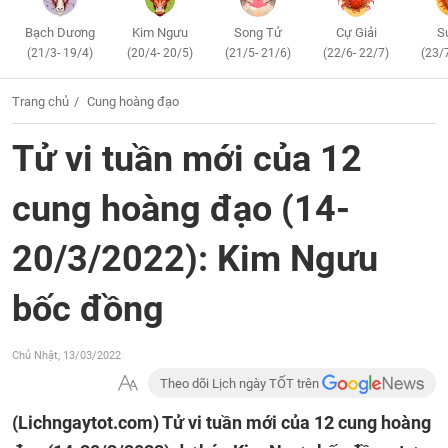
Bạch Dương
Kim Ngưu
Song Tử
Cự Giải
S
(21/3- 19/4)
(20/4- 20/5)
(21/5- 21/6)
(22/6- 22/7)
(23/
Trang chủ
Cung hoàng đạo
Tử vi tuần mới của 12
cung hoàng đạo (14-
20/3/2022): Kim Ngưu
bốc đồng
Chủ Nhật, 13/03/2022
Theo dõi Lịch ngày TỐT trên
(Lichngaytot.com)
Tử vi tuần mới của 12 cung hoàng