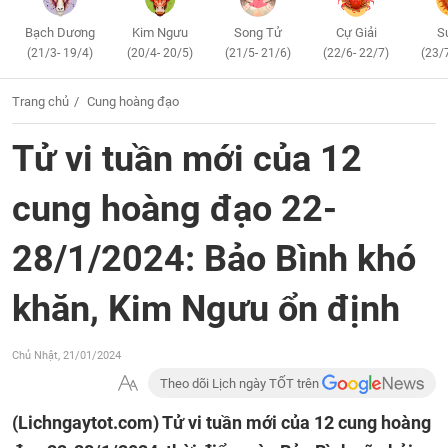
Bạch Dương
Kim Ngưu
Song Tử
Cự Giải
S
(21/3- 19/4)
(20/4- 20/5)
(21/5- 21/6)
(22/6- 22/7)
(23/
Trang chủ
Cung hoàng đạo
Tử vi tuần mới của 12
cung hoàng đạo 22-
28/1/2024: Bảo Bình khó
khăn, Kim Ngưu ổn định
Chủ Nhật, 21/01/2024
Theo dõi Lịch ngày TỐT trên
(Lichngaytot.com)
Tử vi tuần mới của 12 cung hoàng