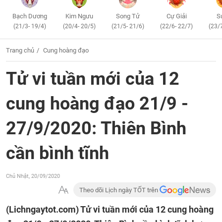
Bạch Dương
Kim Ngưu
Song Tử
Cự Giải
S
(21/3- 19/4)
(20/4- 20/5)
(21/5- 21/6)
(22/6- 22/7)
(23/
Trang chủ
Cung hoàng đạo
Tử vi tuần mới của 12
cung hoàng đạo 21/9 -
27/9/2020: Thiên Bình
cần bình tĩnh
Chủ Nhật, 20/09/2020
Theo dõi Lịch ngày TỐT trên
(Lichngaytot.com)
Tử vi tuần mới của 12 cung hoàng