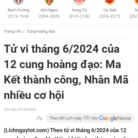
Bạch Dương
Kim Ngưu
Song Tử
Cự Giải
S
(21/3- 19/4)
(20/4- 20/5)
(21/5- 21/6)
(22/6- 22/7)
(23/
Trang chủ
Cung hoàng đạo
Tử vi tháng 6/2024 của
12 cung hoàng đạo: Ma
Kết thành công, Nhân Mã
nhiều cơ hội
Thứ Sáu, 31/05/2024
Theo dõi Lịch ngày TỐT trên
(Lichngaytot.com)
Theo tử vi tháng 6/2024 của 12