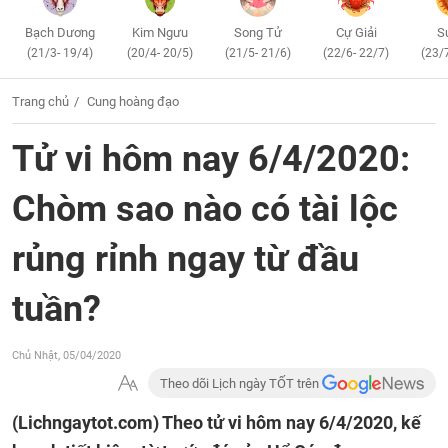
Bạch Dương
Kim Ngưu
Song Tử
Cự Giải
S
(21/3- 19/4)
(20/4- 20/5)
(21/5- 21/6)
(22/6- 22/7)
(23/
Trang chủ
Cung hoàng đạo
Tử vi hôm nay 6/4/2020:
Chòm sao nào có tài lộc
rủng rỉnh ngay từ đầu
tuần?
Chủ Nhật, 05/04/2020
Theo dõi Lịch ngày TỐT trên
(Lichngaytot.com)
Theo tử vi hôm nay 6/4/2020, kế