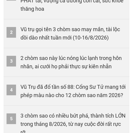
PHÁT tài, vượng cả đường con cái, sức khỏe
thăng hoa
Vũ trụ gọi tên 3 chòm sao may mắn, tài lộc
2
dồi dào nhất tuần mới (10-16/8/2026)
2 chòm sao này lúc nóng lúc lạnh trong hôn
3
nhân, ai cưới họ phải thực sự kiên nhẫn
Vũ Trụ đã đổ tần số 88: Cổng Sư Tử mang tới
4
phép màu nào cho 12 chòm sao năm 2026?
3 chòm sao có nhiều bứt phá, thành tích LỚN
5
trong tháng 8/2026, từ nay cuộc đời rất rực
rỡ