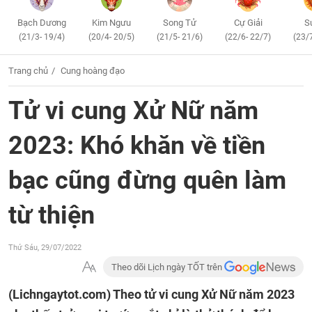
Bạch Dương
Kim Ngưu
Song Tử
Cự Giải
S
(21/3- 19/4)
(20/4- 20/5)
(21/5- 21/6)
(22/6- 22/7)
(23/
Trang chủ
Cung hoàng đạo
Tử vi cung Xử Nữ năm
2023: Khó khăn về tiền
bạc cũng đừng quên làm
từ thiện
Thứ Sáu, 29/07/2022
Theo dõi Lịch ngày TỐT trên
(Lichngaytot.com)
Theo tử vi cung Xử Nữ năm 2023