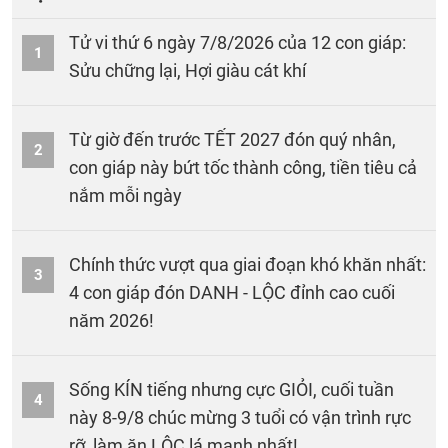
Tử vi thứ 6 ngày 7/8/2026 của 12 con giáp:
1
Sửu chững lại, Hợi giàu cát khí
Từ giờ đến trước TẾT 2027 đón quý nhân,
2
con giáp này bứt tốc thành công, tiền tiêu cả
nắm mỗi ngày
Chính thức vượt qua giai đoạn khó khăn nhất:
3
4 con giáp đón DANH - LỘC đỉnh cao cuối
năm 2026!
Sống KÍN tiếng nhưng cực GIỎI, cuối tuần
4
này 8-9/8 chúc mừng 3 tuổi có vận trình rực
rỡ, làm ăn LỘC lá mạnh nhất!