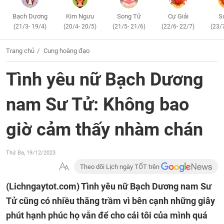
Bạch Dương
Kim Ngưu
Song Tử
Cự Giải
S
(21/3- 19/4)
(20/4- 20/5)
(21/5- 21/6)
(22/6- 22/7)
(23/
Trang chủ
Cung hoàng đạo
Tình yêu nữ Bạch Dương
nam Sư Tử: Không bao
giờ cảm thấy nhàm chán
Thứ Ba, 19/12/2023
Theo dõi Lịch ngày TỐT trên
(Lichngaytot.com)
Tình yêu nữ Bạch Dương nam Sư
Tử cũng có nhiều thăng trầm vì bên cạnh những giây
phút hạnh phúc họ vẫn để cho cái tôi của mình quá