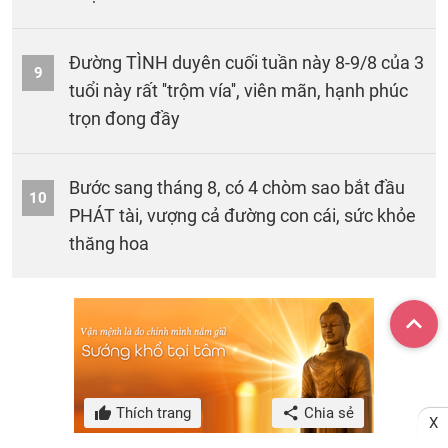
Đường TÌNH duyên cuối tuần này 8-9/8 của 3
9
tuổi này rất ''trộm vía'', viên mãn, hạnh phúc
trọn đong đầy
Bước sang tháng 8, có 4 chòm sao bắt đầu
10
PHÁT tài, vượng cả đường con cái, sức khỏe
thăng hoa
Thích trang
Chia sẻ
X