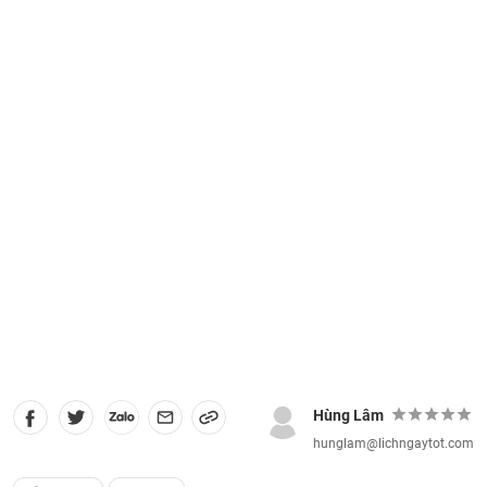
Hùng Lâm
hunglam@lichngaytot.com