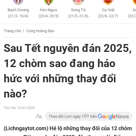
Bạch Dương
Kim Ngưu
Song Tử
Cự Giải
S
(21/3- 19/4)
(20/4- 20/5)
(21/5- 21/6)
(22/6- 22/7)
(23/
Trang chủ
Cung hoàng đạo
Sau Tết nguyên đán 2025,
12 chòm sao đang háo
hức với những thay đổi
nào?
Thứ Hai, 13/01/2025
Theo dõi Lịch ngày TỐT trên
(Lichngaytot.com)
Hé lộ những thay đổi của 12 chòm