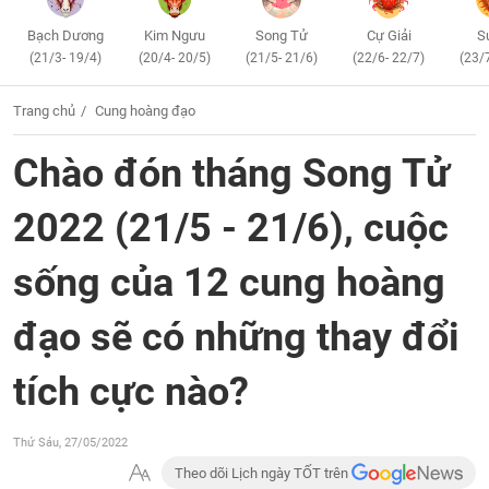
Bạch Dương
Kim Ngưu
Song Tử
Cự Giải
S
(21/3- 19/4)
(20/4- 20/5)
(21/5- 21/6)
(22/6- 22/7)
(23/
Trang chủ
Cung hoàng đạo
Chào đón tháng Song Tử
2022 (21/5 - 21/6), cuộc
sống của 12 cung hoàng
đạo sẽ có những thay đổi
tích cực nào?
Thứ Sáu, 27/05/2022
Theo dõi Lịch ngày TỐT trên