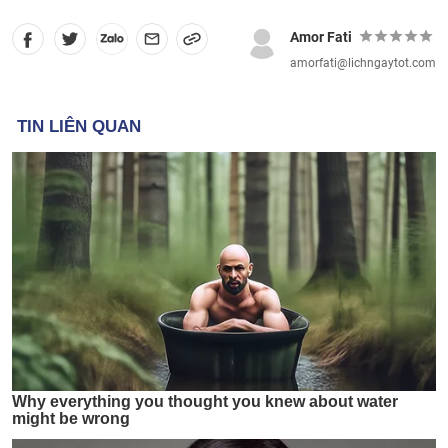
Amor Fati
amorfati@lichngaytot.com