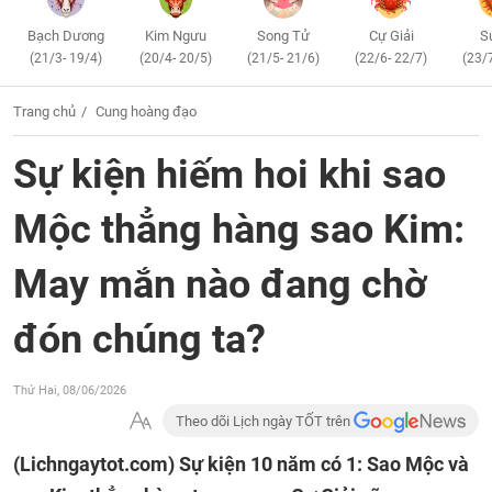
Bạch Dương
Kim Ngưu
Song Tử
Cự Giải
S
(21/3- 19/4)
(20/4- 20/5)
(21/5- 21/6)
(22/6- 22/7)
(23/
Trang chủ
Cung hoàng đạo
Sự kiện hiếm hoi khi sao
Mộc thẳng hàng sao Kim:
May mắn nào đang chờ
đón chúng ta?
Thứ Hai, 08/06/2026
Theo dõi Lịch ngày TỐT trên
(Lichngaytot.com)
Sự kiện 10 năm có 1: Sao Mộc và